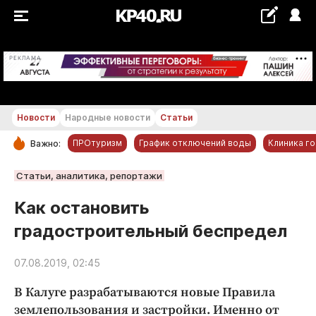
+15...+16 °С
РЕКЛАМА
Новости
Народные новости
Статьи
ПРОтуризм
График отключений воды
Клиника г
Важно:
РУБРИКИ
Статьи, аналитика, репортажи
Обнинск
Как остановить
Новости компаний
градостроительный беспредел
Статьи
Народные новости
07.08.2019, 02:45
Авто и транспорт
В Калуге разрабатываются новые Правила
Благоустройство
землепользования и застройки. Именно от