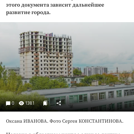
Криминал
этого документа зависит дальнейшее
развитие города.
Культура
Недвижимость и ЖКХ
Образование
Общество
Погода
Праздники
Происшествия
Спорт
Экономика и бизнес
ПРОЕКТЫ
0
1381
Блоги
Издания
Оксана ИВАНОВА. Фото Сергея КОНСТАНТИНОВА.
Медиаперсона