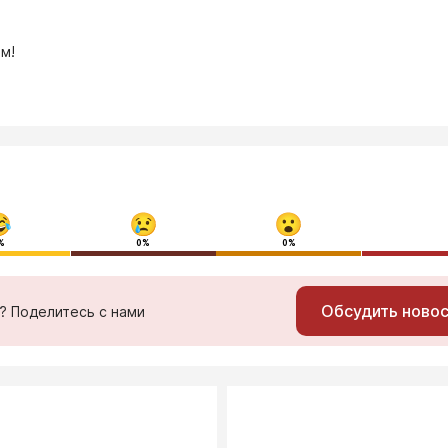
м!
%
0%
0%
Обсудить ново
ь? Поделитесь с нами