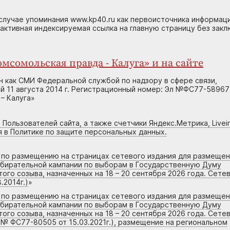
случае упоминания www.kp40.ru как первоисточника информаци
 активная индексируемая ссылка на главную страницу без зак
мсомольская правда - Калуга» и на сайте
н как СМИ Федеральной службой по надзору в сфере связи,
 11 августа 2014 г. Регистрационный номер: Эл №ФС77-58967
– Калуга»
 Пользователей сайта, а также счетчики Яндекс.Метрика, Livein
я в Политике по защите персональных данных.
г по размещению на страницах сетевого издания для размеще
збирательной кампании по выборам в Государственную Думу
го созыва, назначенных на 18 – 20 сентября 2026 года. Сете
.2014г.)
»
г по размещению на страницах сетевого издания для размеще
збирательной кампании по выборам в Государственную Думу
го созыва, назначенных на 18 – 20 сентября 2026 года. Сете
 № ФС77-80505 от 15.03.2021г.), размещение на региональном