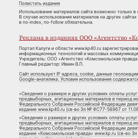
Полистать издания
Использование материалов сайта возможно только в 
В случае использования материалов на других сайтах
в no-index, no-follow обязательна.
Реклама в изданиях ООО «Агентство «Ко
Портал Калуги и области www.kp40.ru зарегистрирова
информационных технологий и массовых коммуникаций
Учредитель: ООО «Агентство «Комсомольская правда 
Главный редактор: Ивкин В.П.
Сайт использует IP адреса, cookie, данные геолокации
Google-анатилика. Условия использования содержатс
«
Сведения о размере и других условиях оплаты услу
предвыборных, агитационных материалов в период и
Федерального Собрания Российской Федерации девято
издание www.kp40.ru (св-во Эл № ФС77-58967 от 11.08
«
Сведения о размере и других условиях оплаты услу
предвыборных, агитационных материалов в период и
Федерального Собрания Российской Федерации девято
издание «Комсомольская правда» www.kp.ru (св-во Эл