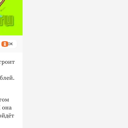
ОК
строит
блей.
том
 она
ойдёт