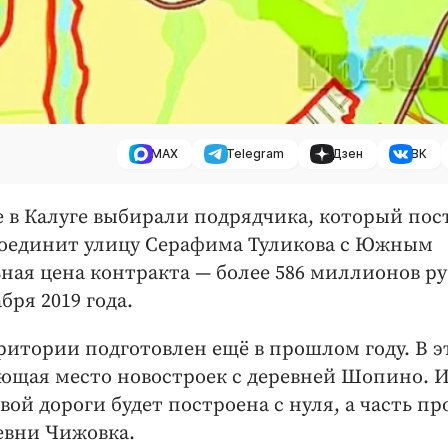
MAX
Telegram
Дзен
ВК
не в Калуге выбирали подрядчика, который по
 соединит улицу Серафима Туликова с Южным
ная цена контракта — ​более 586 миллионов ру
бря 2019 года.
итории подготовлен ещё в прошлом году. В э
яющая место новостроек с деревней Шопино. И
вой дороги будет построена с нуля, а часть пр
евни Чижовка.