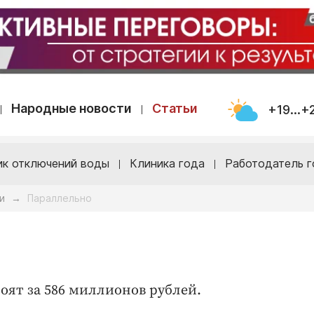
Народные новости
Статьи
+19...+
ик отключений воды
Клиника года
Работодатель г
и
Параллельно
→
роят за 586 миллионов рублей.