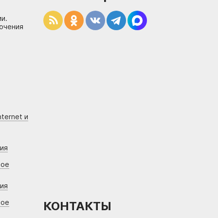
и.
лючения
ternet и
ния
вое
ния
вое
КОНТАКТЫ