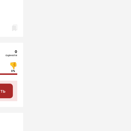
0
оценили
0%
сть