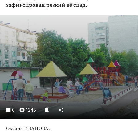
Криминал
зафиксирован резкий её спад.
Культура
Недвижимость и ЖКХ
Образование
Общество
Погода
Праздники
Происшествия
Спорт
Экономика и бизнес
ПРОЕКТЫ
0
1248
Блоги
Издания
Оксана ИВАНОВА.
Медиаперсона