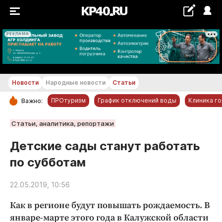
РЕКЛАМА
+28...+29 °С
Новости
Народные новости
Статьи
ПРОтуризм
График отключений воды
Клиника г
Важно:
РУБРИКИ
Статьи, аналитика, репортажи
Обнинск
Детские сады станут работать
Новости компаний
по субботам
Статьи
Народные новости
22.05.2019, 10:56
Авто и транспорт
Как в регионе будут повышать рождаемость. В
Благоустройство
январе-марте этого года в Калужской области