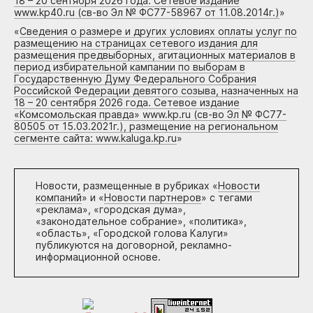
18 – 20 сентября 2026 года. Сетевое издание
www.kp40.ru (св-во Эл № ФС77-58967 от 11.08.2014г.)
»
«
Сведения о размере и других условиях оплаты услуг по
размещению на страницах сетевого издания для
размещения предвыборных, агитационных материалов в
период избирательной кампании по выборам в
Государственную Думу Федерального Собрания
Российской Федерации девятого созыва, назначенных на
18 – 20 сентября 2026 года. Сетевое издание
«Комсомольская правда» www.kp.ru (св-во Эл № ФС77-
80505 от 15.03.2021г.), размещение на региональном
сегменте сайта: www.kaluga.kp.ru
»
Новости, размещенные в рубриках «
Новости
компаний
» и «
Новости партнеров
» с тегами
«реклама», «городская дума»,
«законодательное собрание», «политика»,
«область», «Городской голова Калуги»
публикуются на договорной, рекламно-
информационной основе.