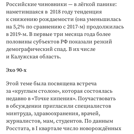
Интересное чтиво
Российские чиновники — в лёгкой панике:
Клиника года
наметившаяся в 2018 году тенденция
к снижению рождаемости (она уменьшилась
Бренд года
на 5,2% по сравнению с 2017-м) продолжилась
Работодатель года
в 2019-м. В первые три месяца года более
половины субъектов РФ показали резкий
демографический спад. В их числе
и Калужская область.
Эхо 90-х
Этой теме была посвящена встреча
за «круглым столом», которая состоялась
недавно в «Точке кипения». Поучаствовать
в обсуждении пригласили специалистов
минтруда, здравоохранения, врачей,
журналистов, мам, студентов. По данным
Росстата, в I квартале число новорождённых