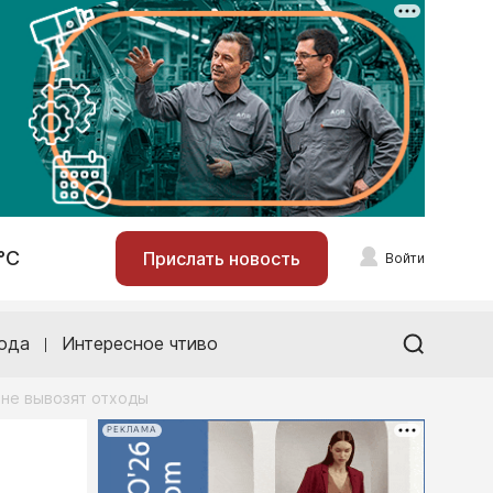
°С
Прислать новость
Войти
ода
Интересное чтиво
 не вывозят отходы
РЕКЛАМА