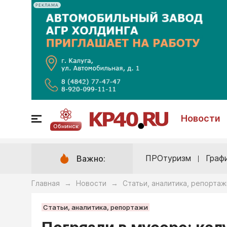
РЕКЛАМА
Новости
Обнинск
ПРОтуризм
Граф
Важно:
Главная
Новости
Статьи, аналитика, репортаж
→
→
Статьи, аналитика, репортажи