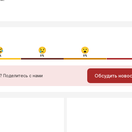
%
0%
0%
Обсудить ново
ь? Поделитесь с нами