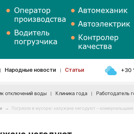
Народные новости
Статьи
+30 
ик отключений воды
Клиника года
Работодатель г
и
Погрязли в мусоре: калужане негодуют – коммунальщики
→