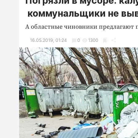
Погрязли в мусоре: кал
коммунальщики не выв
А областные чиновники предлагают 
16.05.2019, 01:24
0
1300