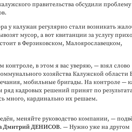
 калужского правительства обсудили проблему
ов.
ра у калужан регулярно стали возникать жал
во­зят мусор, а вот квитанции за услугу прих
бстоит в Ферзиковском, Малоярославецком,
контроле, в этом я вас уверяю, — ​взял слово
оммунального хозяйства Калужской области 
мечания, мобильные бригады. На конт­роле — 
м ряд кадровых решений принят по результат
ь много, кардинально их решаем.
ведён, меняйте руководство компании, — ​подв
ра Дмит­рий ДЕНИСОВ
. — ​Нужно уже на другом