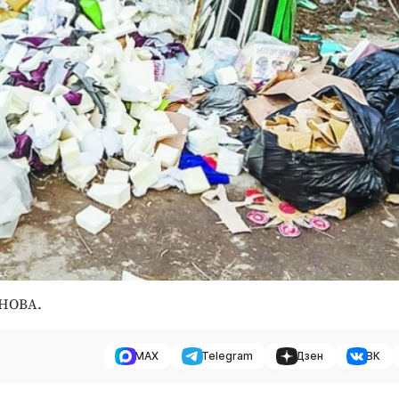
ИНОВА.
MAX
Telegram
Дзен
ВК