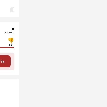
0
оценили
0%
сть