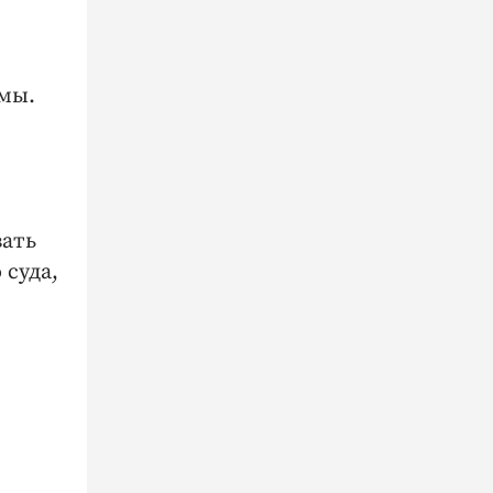
емы.
вать
 суда,