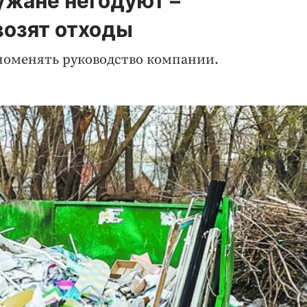
ужане негодуют –
озят отходы
поменять руководство компании.