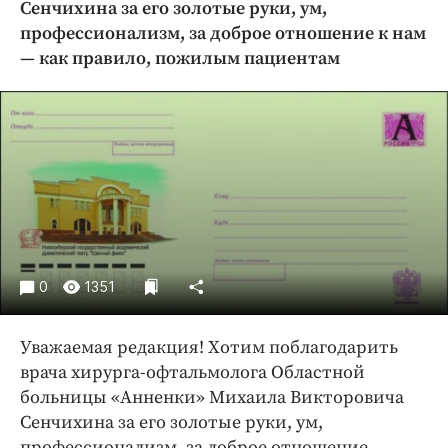
Сенчихина за его золотые руки, ум,
Криминал
профессионализм, за доброе отношение к нам
Культура
— как правило, пожилым пациентам
Недвижимость и ЖКХ
Образование
Общество
Погода
Праздники
Происшествия
Спорт
Экономика и бизнес
0
1351
ПРОЕКТЫ
Уважаемая редакция! Хотим поблагодарить
Блоги
врача хирурга-офтальмолога​ Областной
Издания
больницы «Анненки» Михаила Викторовича
Сенчихина за его золотые руки, ум,
Медиаперсона
профессионализм, за доброе отношение