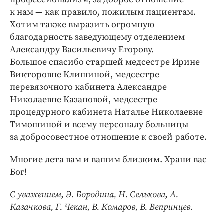
Интересное чтиво
к нам — как правило, пожилым пациентам.
Клиника года
Хотим также выразить огромную
Бренд года
благодарность заведующему отделением
Работодатель года
Александру Васильевичу Егорову.
Большое спасибо старшей медсестре Ирине
Викторовне Клишиной, медсестре
перевязочного кабинета Александре
Николаевне Казановой, медсестре
процедурного кабинета Наталье Николаевне
Тимошиной и всему персоналу больницы
за добросовестное отношение к своей работе.
Многие лета вам и вашим близким. Храни вас
Бог!
С уважением, Э. Бородина, Н. Селькова, А.
Казачкова, Г. Чекан, В. Комаров, В. Вепринцев.