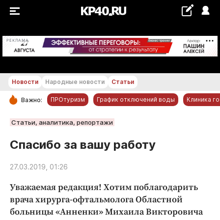
+29...+30 °С
РЕКЛАМА
Новости
Народные новости
Статьи
ПРОтуризм
График отключений воды
Клиника г
Важно:
РУБРИКИ
Статьи, аналитика, репортажи
Обнинск
Спасибо за вашу работу
Новости компаний
27.03.2019, 01:26
Статьи
Народные новости
Уважаемая редакция! Хотим поблагодарить
Авто и транспорт
врача хирурга-офтальмолога​ Областной
больницы «Анненки» Михаила Викторовича
Благоустройство