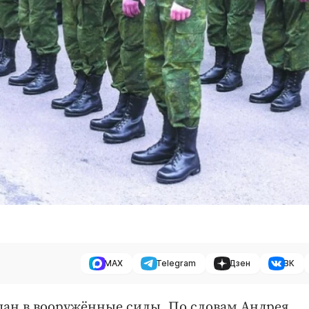
MAX
Telegram
Дзен
ВК
дан в вооружённые силы. По словам Андрея