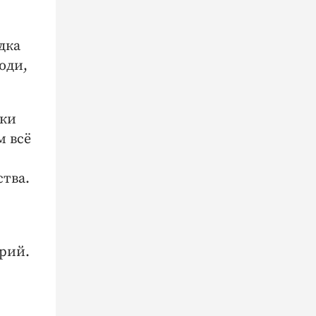
дка
юди,
ики
м всё
тва.
арий.