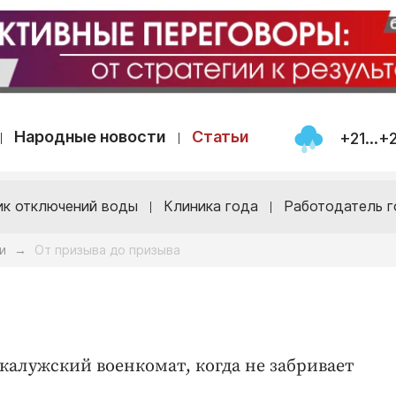
Народные новости
Статьи
+21...+
ик отключений воды
Клиника года
Работодатель г
и
От призыва до призыва
→
 калужский военкомат, когда не забривает