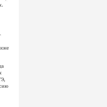
х.
-
акже
ща
х
ГЭ,
ссию