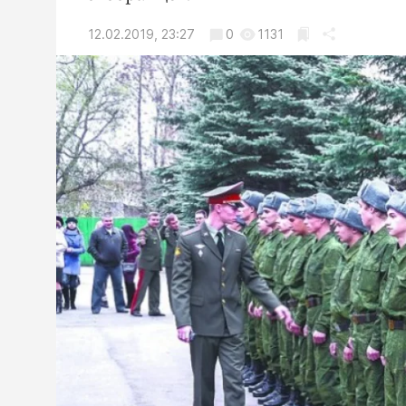
12.02.2019, 23:27
0
1131