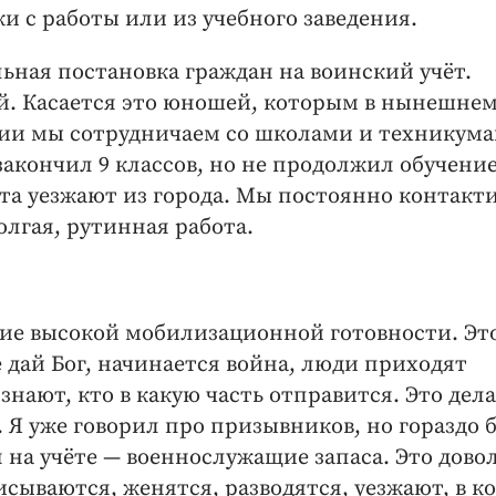
и с работы или из учебного заведения.
льная постановка граждан на воинский учёт.
й. Касается это юношей, которым в нынешнем
нии мы сотрудничаем со школами и техникума
закончил 9 классов, но не продолжил обучени
ята уезжают из города. Мы постоянно контакт
олгая, рутинная работа.
ие высокой мобилизационной готовности. Это
е дай Бог, начинается война, люди приходят
е знают, кто в какую часть отправится. Это дел
 Я уже говорил про призывников, но гораздо 
на учёте — военно­служащие запаса. Это дово
сываются, женятся, разводятся, уезжают, в к