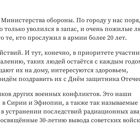
Министерства обороны. По городу у нас поря
то только уволился в запас, и очень пожилые л
то те, кто прослужил в армии более 20 лет.
ействий. И тут, конечно, в приоритете участн
алению, таких людей остаётся с каждым годо
ают их на дому, интересуются здоровьем,
идём поздравить их с Днём защитника Отечес
иков других военных конфликтов. Это наши
л в Сирии и Эфиопии, а также так называемые
л в устранении последствий радиационных ав
освящённые 30-летию вывода советских ­войск