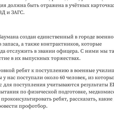
ция должна быть отражена в учётных карточка
ВД и ЗАГС.
Баумана создан единственный в городе военно
 запаса, а также контрактников, которые
ода отслужить в звании офицера. С ними мы т
тие в их выпускных торжествах.
товкой ребят к поступлению в военные учили
ы у нас поступали около 60 человек, из которы
с для поступления учитываются результаты Е
спытания по физической подготовке, медкоми
проконсультировать ребят, рассказать, какие
ровести профотбор.