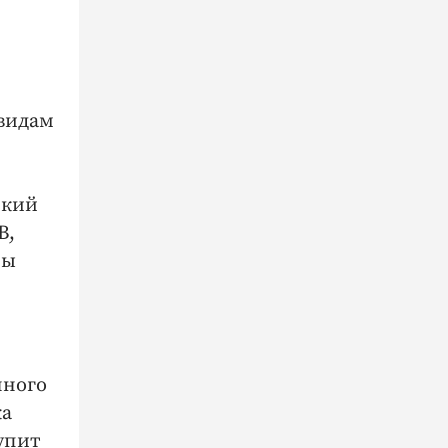
 видам
ский
В,
мы
нного
ка
упит