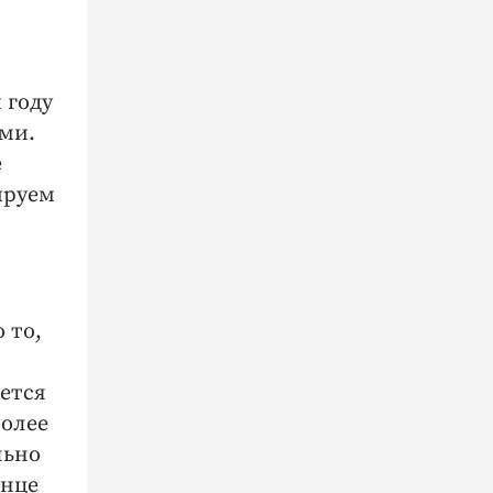
 году
ми.
е
ируем
 то,
ается
более
льно
онце