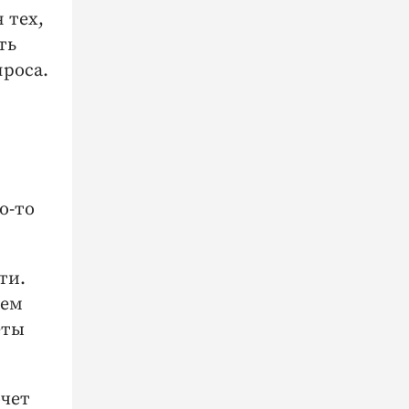
 тех,
ть
проса.
о-то
ти.
яем
еты
очет