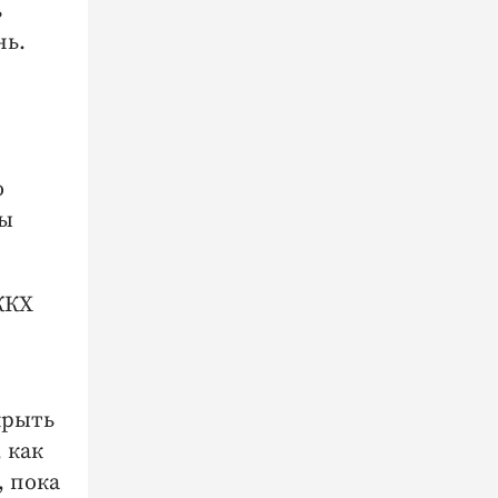
ь
нь.
ю
ты
ЖКХ
крыть
 как
, пока