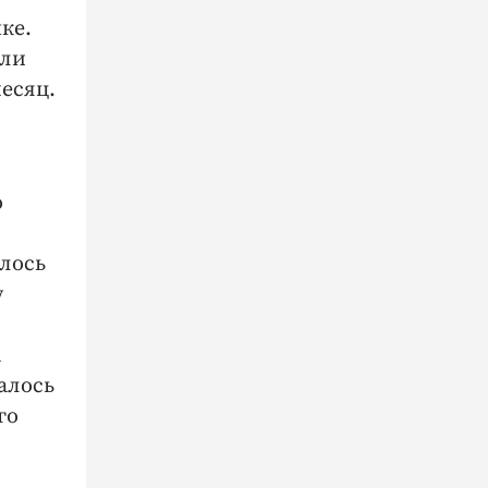
ке.
али
месяц.
ю
лось
у
а
алось
го