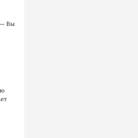
 — Вы
ую
ает