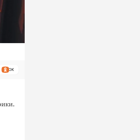
ОК
рики.