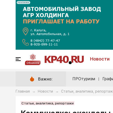
РЕКЛАМА
Новости
Обнинск
ПРОтуризм
Граф
Важно:
Главная
Новости
Статьи, аналитика, репортаж
→
→
Статьи, аналитика, репортажи