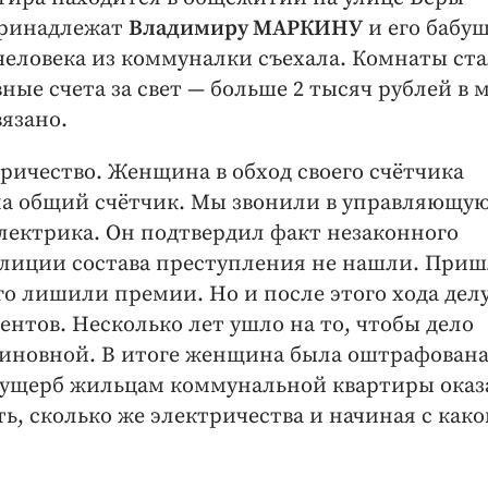
принадлежат
Владимиру МАРКИНУ
и его бабуш
 человека из коммуналки съехала. Комнаты ст
ные счета за свет — больше 2 тысяч рублей в 
вязано.
тричество. Женщина в обход своего счётчика
о на общий счётчик. Мы звонили в управляющу
лектрика. Он подтвердил факт незаконного
олиции состава преступления не нашли. Приш
го лишили премии. Но и после этого хода дел
ентов. Несколько лет ушло на то, чтобы дело
 виновной. В итоге женщина была оштрафован
ть ущерб жильцам коммунальной квартиры оказ
ь, сколько же электричества и начиная с како