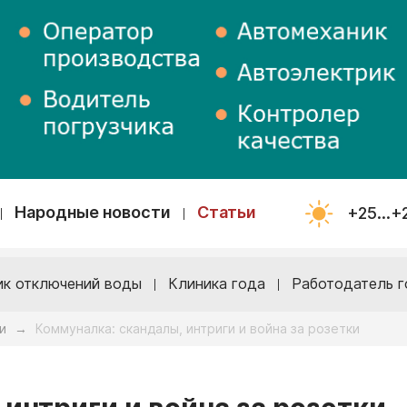
Народные новости
Статьи
+25...+
ик отключений воды
Клиника года
Работодатель г
и
Коммуналка: скандалы, интриги и война за розетки
→