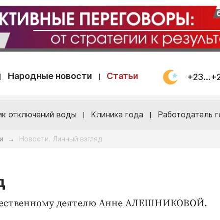
Народные новости
Статьи
+23...+
ик отключений воды
Клиника года
Работодатель г
и
Новости. Личный взгляд
→
д
щественному деятелю Анне АЛЕШНИКОВОЙ.