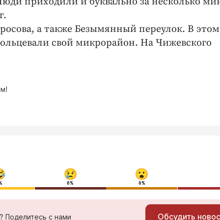
Люди приходили и буквально за несколько ми
г.
тросова, а также Безымянный переулок. В этом
акольцевали свой микрорайон. На Чижевского
м!
%
0%
0%
Обсудить ново
ь? Поделитесь с нами