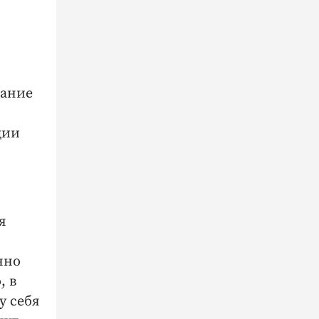
дание
ции
я
нно
, в
у себя