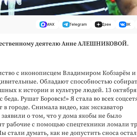
MAX
Telegram
Дзен
ВК
ественному деятелю Анне АЛЕШНИКОВОЙ
.
мство с иконописцем Владимиром Кобзарём и 
дивительные. Обладают способностью собира
шных к истории и культуре людей. 13 октября
 беда. Рушат Боровск!» Я стала во всех соцсет
 в городе. Снимала видео, как экскаватор
 заявили о том, что у дома якобы не было
нт рабочие с помощью спецтехники ломали т
Мы стали думать, как не допустить сноса оста