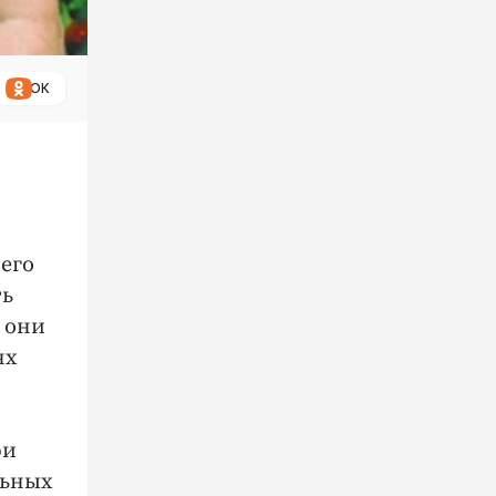
ОК
его
ть
 они
ях
ри
льных