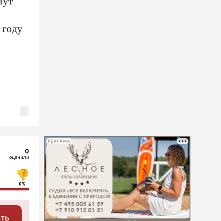
нут
 году
РЕКЛАМА
0
оценили
0%
сть