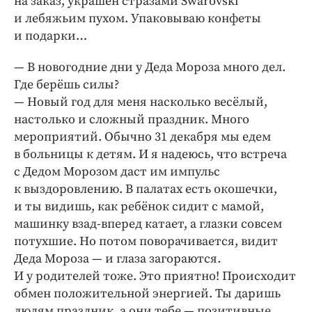
на заказ, украшен стразами Swarovski
и лебяжьим пухом. Упаковываю конфеты
и подарки…
— В новогодние дни у Деда Мороза много дел.
Где берёшь силы?
— Новый год для меня насколько весёлый,
настолько и сложный праздник. Много
мероприятий. Обычно 31 декабря мы едем
в больницы к детям. И я надеюсь, что встреча
с Дедом Морозом даст им импульс
к выздоровлению. В палатах есть окошечки,
и ты видишь, как ребёнок сидит с мамой,
машинку взад-вперед катает, а глазки совсем
потухшие. Но потом поворачивается, видит
Деда Мороза — и глаза загораются.
И у родителей тоже. Это приятно! Происходит
обмен положительной энергией. Ты даришь
людям праздник, а они тебе — позитивные