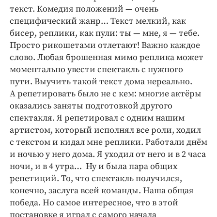
текст. Комедия положений — очень
специфический жанр… Текст мелкий, как
бисер, реплики, как пули: ты — мне, я — тебе.
Просто рикошетами отлетают! Важно каждое
слово. Любая брошенная мимо реплика может
моментально увести спектакль с нужного
пути. Выучить такой текст дома нереально.
А репетировать было не с кем: многие актёры
оказались заняты подготовкой другого
спектакля. Я репетировал с одним нашим
артистом, который исполнял все роли, ходил
с текстом и кидал мне реплики. Работали днём
и ночью у него дома. Я уходил от него и в 2 часа
ночи, и в 4 утра… Ну и была пара общих
репетиций. То, что спектакль получился,
конечно, заслуга всей команды. Наша общая
победа. Но самое интересное, что в этой
постановке я играл с самого начала