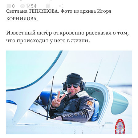
Криминал
0
1454
Светлана ТЕПЛЯКОВА. Фото из архива Игоря
Культура
КОРНИЛОВА.
Недвижимость и ЖКХ
Образование
Известный актёр откровенно рассказал о том,
что происходит у него в жизни.
Общество
Погода
Праздники
Происшествия
Спорт
Экономика и бизнес
ПРОЕКТЫ
Блоги
Издания
Медиаперсона