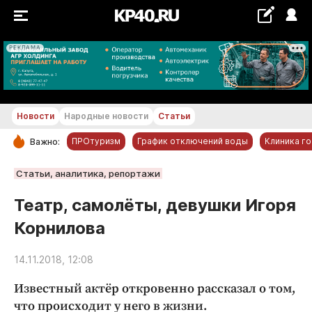
РЕКЛАМА
+26...+27 °С
Новости
Народные новости
Статьи
ПРОтуризм
График отключений воды
Клиника г
Важно:
РУБРИКИ
Статьи, аналитика, репортажи
Обнинск
Театр, самолёты, девушки Игоря
Новости компаний
Корнилова
Статьи
Народные новости
14.11.2018, 12:08
Авто и транспорт
Известный актёр откровенно рассказал о том,
Благоустройство
что происходит у него в жизни.