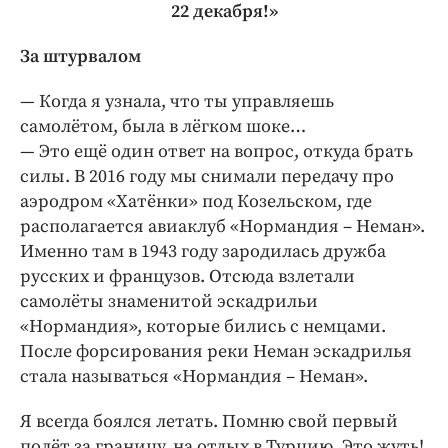
22 декабря!»
За штурвалом
— Когда я узнала, что ты управляешь
самолётом, была в лёгком шоке…
— Это ещё один ответ на вопрос, откуда брать
силы. В 2016 году мы снимали передачу про
аэродром «Хатёнки» под Козельском, где
располагается авиаклуб «Нормандия – Неман».
Именно там в 1943 году зародилась дружба
русских и французов. Отсюда взлетали
самолёты знаменитой эскадрильи
«Нормандия», которые бились с немцами.
После форсирования реки Неман эскадрилья
стала называться «Нормандия – Неман».
Я всегда боялся летать. Помню свой первый
полёт за границу, на отдых в Турцию. Это жуть!