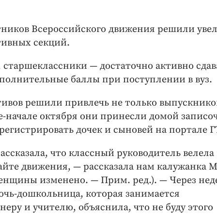
ников Всероссийского движения решили уве
тивных секций.
, старшеклассники — достаточно активно сда
ополнительные баллы при поступлении в вуз.
тивов решили привлечь не только выпускнико
ре-начале октября они принесли домой записо
арегистрировать дочек и сыновей на портале Г
ассказала, что классный руководитель велела
айте движения, — рассказала нам калужанка 
женщины изменено. — Прим. ред.). — Через не
очь-дошкольница, которая занимается
неру и учителю, объяснила, что не буду этого