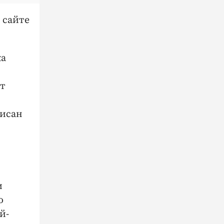
 сайте
ка
ют
,
писан
и
ю
й-