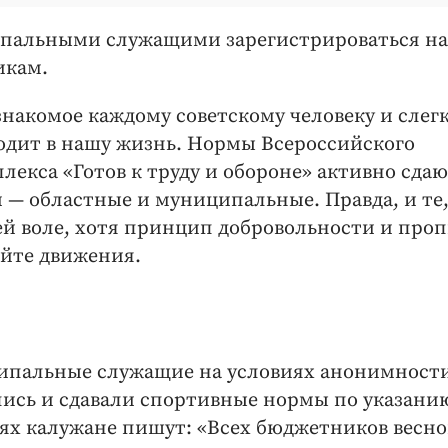
ипальными служащими зарегистрироваться на
икам.
накомое каждому советскому человеку и слег
входит в нашу жизнь. Нормы Всероссийского
екса «Готов к труду и обороне» активно сда
 — областные и муниципальные. Правда, и те
оей воле, хотя принцип добровольности и про
айте движения.
ипальные служащие на условиях анонимност
лись и сдавали спортивные нормы по указани
тях калужане пишут: «Всех бюджетников весно