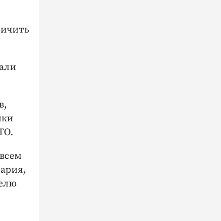
личить
вали
в,
чки
ТО.
 всем
Мария,
делю