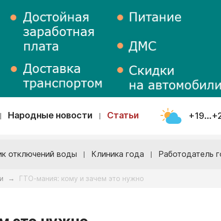
Народные новости
Статьи
+19...+
ик отключений воды
Клиника года
Работодатель г
и
ГТО-мания: кому и зачем это нужно
→