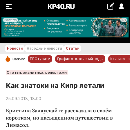
РЕКЛАМА
+29...+30 °С
Новости
Народные новости
Статьи
ПРОтуризм
График отключений воды
Клиника г
Важно:
РУБРИКИ
Статьи, аналитика, репортажи
Обнинск
Как знатоки на Кипр летали
Новости компаний
25.09.2018, 18:00
Статьи
Народные новости
Кристина Заляускайте рассказала о своём
Авто и транспорт
коротком, но насыщенном путешествии в
Лимасол.
Благоустройство