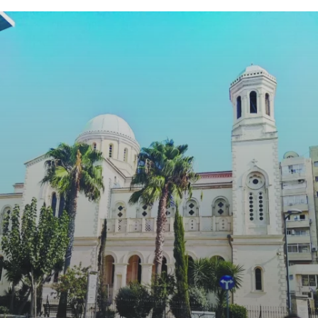
Криминал
Культура
Недвижимость и ЖКХ
Образование
Общество
Погода
Праздники
Происшествия
Спорт
Экономика и бизнес
ПРОЕКТЫ
Блоги
Издания
Медиаперсона