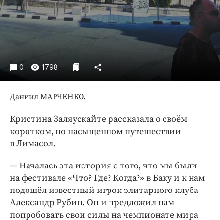
Интересное чтиво
Клиника года
Бренд года
Работодатель года
0
1798
Даниил МАРЧЕНКО.
Кристина Заляускайте рассказала о своём
коротком, но насыщенном путешествии
в Лимасол.
— Началась эта история с того, что мы были
на фес­тивале «Что? Где? Когда?» в Баку и к нам
подошёл известный игрок элитарного клуба
Александр Рубин. Он и предложил нам
попробовать свои силы на чемпио­нате мира