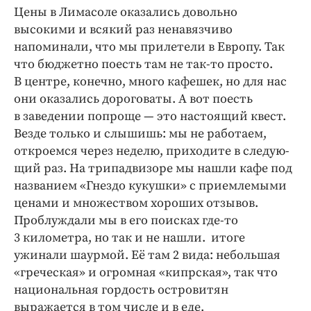
Цены в Лимасоле оказались довольно
высокими и всякий раз ненавязчиво
напоминали, что мы прилетели в Европу. Так
что бюджетно поесть там не так-то просто.
В центре, конечно, много кафешек, но для нас
они оказались дороговаты. А вот поесть
в заведении попроще — это настоящий квест.
Везде только и слышишь: мы не работаем,
откроемся через неделю, приходите в следую­
щий раз. На трипадвизоре мы нашли кафе под
названием «Гнездо кукушки» с приемлемыми
ценами и множеством хороших отзывов.
Проблуждали мы в его поисках где-то
3 километра, но так и не нашли. итоге
ужинали шаурмой. Её там 2 вида: небольшая
«греческая» и огромная «кипрская», так что
национальная гордость островитян
выражается в том числе и в еде.