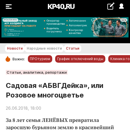
РЕКЛАМА
+16...+17 °С
Новости
Народные новости
Статьи
ПРОтуризм
График отключений воды
Клиника г
Важно:
РУБРИКИ
Статьи, аналитика, репортажи
Обнинск
Садовая «АБВГДейка», или
Новости компаний
Розовое многоцветье
Статьи
Народные новости
26.06.2018, 18:00
Авто и транспорт
За 8 лет семья ЛЕНЁВЫХ превратила
Благоустройство
заросшую бурьяном землю в красивейший