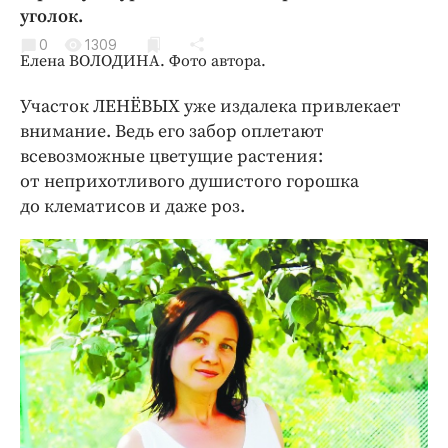
Криминал
уголок.
Культура
0
1309
Елена ВОЛОДИНА. Фото автора.
Недвижимость и ЖКХ
Образование
Участок ЛЕНЁВЫХ уже издалека привлекает
внимание. Ведь его забор оплетают
Общество
всевозможные цветущие растения:
Погода
от неприхотливого душистого горошка
Праздники
до клематисов и даже роз.
Происшествия
Спорт
Экономика и бизнес
ПРОЕКТЫ
Блоги
Издания
Медиаперсона