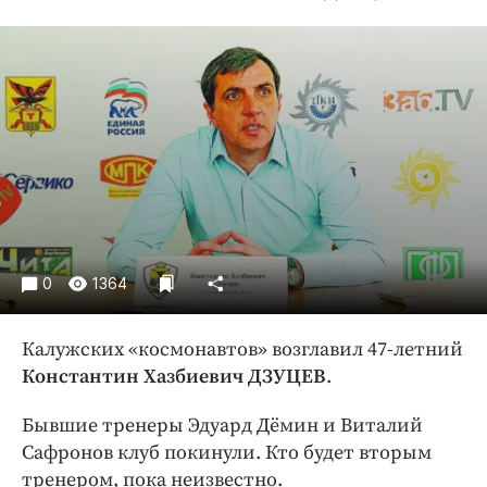
Криминал
Культура
Недвижимость и ЖКХ
Образование
Общество
Погода
Праздники
Происшествия
Спорт
0
1364
Экономика и бизнес
Калужских «космонавтов» возглавил 47-летний
ПРОЕКТЫ
Константин Хазбиевич ДЗУЦЕВ
.
Блоги
Бывшие тренеры Эдуард Дёмин и Виталий
Издания
Сафронов клуб покинули. Кто будет вторым
Медиаперсона
тренером, пока неизвестно.