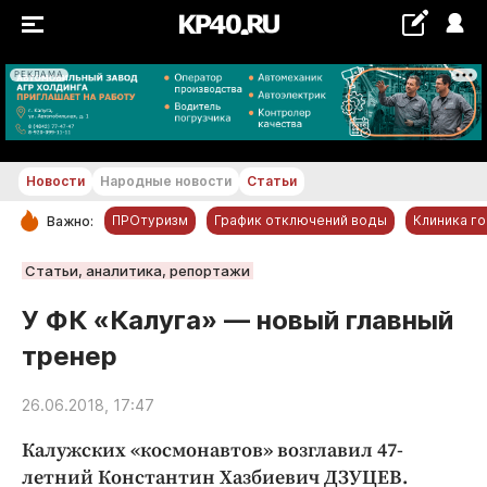
РЕКЛАМА
+20...+21 °С
Новости
Народные новости
Статьи
ПРОтуризм
График отключений воды
Клиника г
Важно:
РУБРИКИ
Статьи, аналитика, репортажи
Обнинск
У ФК «Калуга» — новый главный
Новости компаний
тренер
Статьи
Народные новости
26.06.2018, 17:47
Авто и транспорт
Калужских «космонавтов» возглавил 47-
Благоустройство
летний Константин Хазбиевич ДЗУЦЕВ.