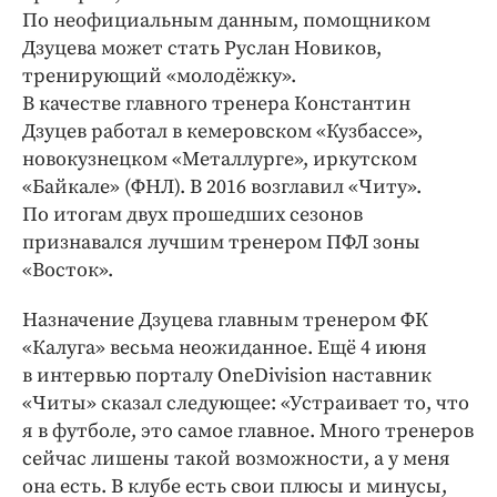
Интересное чтиво
По неофициальным данным, помощником
Клиника года
Дзуцева может стать Руслан Новиков,
Бренд года
тренирующий «молодёжку».
В качестве главного тренера Константин
Работодатель года
Дзуцев работал в кемеровском «Кузбассе»,
новокузнецком «Металлурге», иркутском
«Байкале» (ФНЛ). В 2016 возглавил «Читу».
По итогам двух прошедших сезонов
признавался лучшим тренером ПФЛ зоны
«Восток».
Назначение Дзуцева главным тренером ФК
«Калуга» весьма неожиданное. Ещё 4 июня
в интервью порталу OneDivision наставник
«Читы» сказал следующее: «Устраивает то, что
я в футболе, это самое главное. Много тренеров
сейчас лишены такой возможности, а у меня
она есть. В клубе есть свои плюсы и минусы,