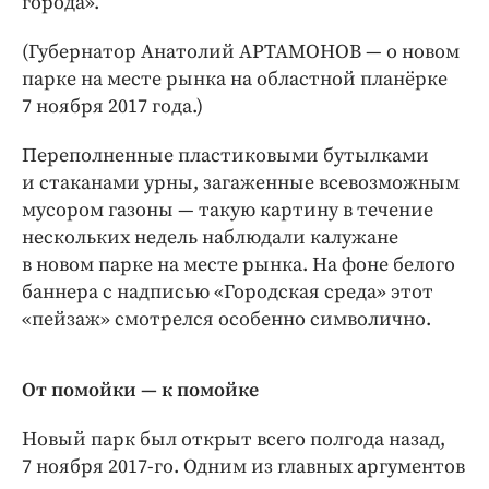
города».
Интересное чтиво
Клиника года
(Губернатор Анатолий АРТАМОНОВ — ​о новом
Бренд года
парке на месте рынка на областной планёрке
Работодатель года
7 ноября 2017 года.)
Переполненные пластиковыми бутылками
и стаканами урны, загаженные всевозможным
мусором газоны — ​такую картину в течение
нескольких недель наблюдали калужане
в новом парке на месте рынка. На фоне белого
баннера с надписью «Городская среда» этот
«пейзаж» смотрелся особенно символично.
От помойки — ​к помойке
Новый парк был открыт всего полгода назад,
7 ноября 2017-го. Одним из главных аргументов