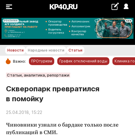
РЕКЛАМА
+23...+24 °С
Новости
Народные новости
Статьи
ПРОтуризм
График отключений воды
Клиника г
Важно:
РУБРИКИ
Статьи, аналитика, репортажи
Обнинск
Скверопарк превратился
Новости компаний
в помойку
Статьи
Народные новости
25.04.2018, 15:22
Авто и транспорт
Чиновники узнали о бардаке только после
Благоустройство
публикаций в СМИ.