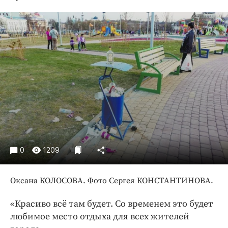
Криминал
Культура
Недвижимость и ЖКХ
Образование
Общество
Погода
Праздники
Происшествия
Спорт
Экономика и бизнес
0
1209
ПРОЕКТЫ
Оксана КОЛОСОВА. Фото Сергея КОНСТАНТИНОВА.
Блоги
Издания
«Красиво всё там будет. Со временем это будет
Медиаперсона
любимое место отдыха для всех жителей