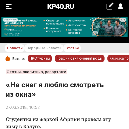
РЕКЛАМА
+21...+22 °С
Новости
Народные новости
Статьи
ПРОтуризм
График отключений воды
Клиника г
Важно:
РУБРИКИ
Статьи, аналитика, репортажи
Обнинск
«На снег я люблю смотреть
Новости компаний
из окна»
Статьи
Народные новости
27.03.2018, 16:52
Авто и транспорт
Студентка из жаркой Африки провела эту
Благоустройство
зиму в Калуге.