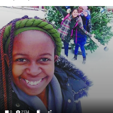
Криминал
Культура
Недвижимость и ЖКХ
Образование
Общество
Погода
Праздники
Происшествия
Спорт
Экономика и бизнес
ПРОЕКТЫ
Блоги
Издания
Медиаперсона
0
2134