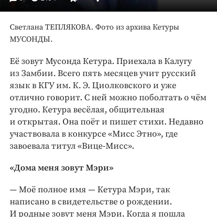
Интересное чтиво
Клиника года
Светлана ТЕПЛЯКОВА. Фото из архива Кетуры
Бренд года
МУСОНДЫ.
Работодатель года
Её зовут Мусонда Кетура. Приехала в Калугу
из Замбии. Всего пять месяцев учит русский
язык в КГУ им. К. Э. Циолковского и уже
отлично говорит. С ней можно поболтать о чём
угодно. Кетура весёлая, общительная
и открытая. Она поёт и пишет стихи. Недавно
участвовала в конкурсе «Мисс Этно», где
завоевала титул «Вице-Мисс».
«Дома меня зовут Мэри»
— Моё полное имя — Кетура Мэри, так
написано в свидетельстве о рождении.
И родные зовут меня Мэри. Когда я пошла