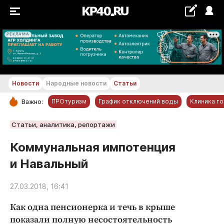
РЕКЛАМА
+20...+21 °С
Новости
Народные новости
Статьи
ПРОтуризм
График отключений воды
Клиника г
Важно:
РУБРИКИ
Статьи, аналитика, репортажи
Обнинск
Коммунальная импотенция
Новости компаний
и Навальный
Статьи
Народные новости
27.03.2018, 16:41
Авто и транспорт
Как одна пенсионерка и течь в крыше
Благоустройство
показали полную несостоятельность