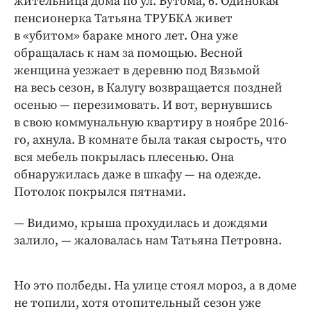
жительница дома по ул. Бутома, 6. Одинокая
Интересное чтиво
пенсионерка Татьяна ТРУБКА живет
Клиника года
в «убитом» бараке много лет. Она уже
Бренд года
обращалась к нам за помощью. Весной
Работодатель года
женщина уезжает в деревню под Вязьмой
на весь сезон, в Калугу возвращается поздней
осенью — ​перезимовать. И вот, вернувшись
в свою коммунальную квартиру в ноябре 2016-
го, ахнула. В комнате была такая сырость, что
вся мебель покрылась плесенью. Она
обнаружилась даже в шкафу — ​на одежде.
Потолок покрылся пятнами.
— Видимо, крыша прохудилась и дождями
залило, — ​жаловалась нам Татьяна Петровна.
Но это полбеды. На улице стоял мороз, а в доме
не топили, хотя отопительный сезон уже