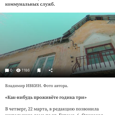
Криминал
коммунальных служб.
Культура
Недвижимость и ЖКХ
Образование
Общество
Погода
Праздники
Происшествия
Спорт
0
1186
Экономика и бизнес
ПРОЕКТЫ
Владимир ИВКИН. Фото автора.
Блоги
«Как-нибудь проживёте годика три»
Издания
В четверг, 22 марта, в редакцию позвонила
Медиаперсона