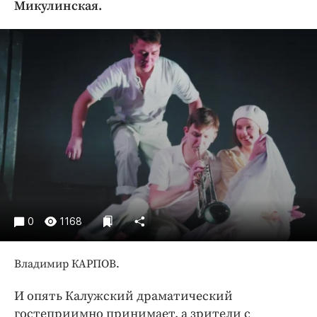
Микулинская.
Криминал
Культура
Недвижимость и ЖКХ
Образование
Общество
Погода
Праздники
Происшествия
Спорт
Экономика и бизнес
0
1168
ПРОЕКТЫ
Блоги
Владимир КАРПОВ.
Издания
И опять Калужский драматический
Медиаперсона
гостеприимно принимает, а зрители с