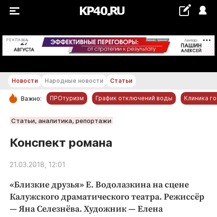
+24...+25 °С
РЕКЛАМА
Новости
Народные новости
Статьи
ПРОтуризм
График отключений воды
Клиника г
Важно:
РУБРИКИ
Статьи, аналитика, репортажи
Обнинск
Конспект романа
Новости компаний
21.03.2018, 12:01
Статьи
Народные новости
«Близкие друзья» Е. Водолазкина на сцене
Авто и транспорт
Калужского драматического театра. Режиссёр
— Яна Селезнёва. Художник — Елена
Благоустройство