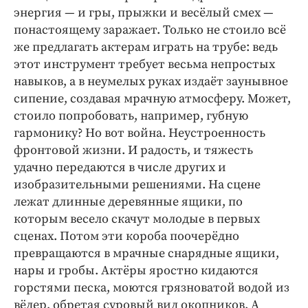
энергия — и гры, прыжки и весёлый смех —
понастоящему заражает. Только не стоило всё
же предлагать актерам играть на трубе: ведь
этот инструмент требует весьма непростых
навыков, а в неумелых руках издаёт заунывное
сипение, создавая мрачную атмосферу. Может,
стоило попробовать, например, губную
гармонику? Но вот война. Неустроенность
фронтовой жизни. И радость, и тяжесть
удачно передаются в числе других и
изобразительными решениями. На сцене
лежат длинные деревянные ящики, по
которым весело скачут молодые в первых
сценах. Потом эти короба поочерёдно
превращаются в мрачные снарядные ящики,
нары и гробы. Актёры яростно кидаются
горстями песка, моются грязноватой водой из
вёдер, обретая суровый вид окопников. А