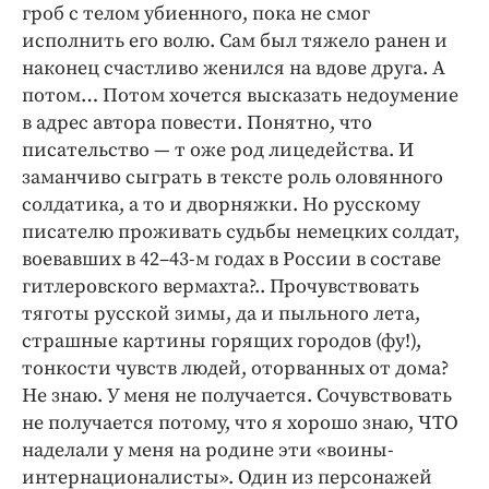
гроб с телом убиенного, пока не смог
исполнить его волю. Сам был тяжело ранен и
наконец счастливо женился на вдове друга. А
потом… Потом хочется высказать недоумение
в адрес автора повести. Понятно, что
писательство — т оже род лицедейства. И
заманчиво сыграть в тексте роль оловянного
солдатика, а то и дворняжки. Но русскому
писателю проживать судьбы немецких солдат,
воевавших в 42–43-м годах в России в составе
гитлеровского вермахта?.. Прочувствовать
тяготы русской зимы, да и пыльного лета,
страшные картины горящих городов (фу!),
тонкости чувств людей, оторванных от дома?
Не знаю. У меня не получается. Сочувствовать
не получается потому, что я хорошо знаю, ЧТО
наделали у меня на родине эти «воины-
интернационалисты». Один из персонажей