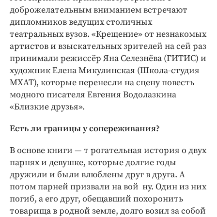
Интересное чтиво
доброжелательным вниманием встречают
Клиника года
дипломников ведущих столичных
Бренд года
театральных вузов. «Крещение» от незнакомых
артистов и взыскательных зрителей на сей раз
Работодатель года
принимали режиссёр Яна Селезнёва (ГИТИС) и
художник Елена Микулинская (Школа-студия
МХАТ), которые перенесли на сцену повесть
модного писателя Евгения Водолазкина
«Близкие друзья».
Есть ли границы у сопереживания?
В основе книги — т рогательная история о двух
парнях и девушке, которые долгие годы
дружили и были влюблены друг в друга. А
потом парней призвали на вой ну. Один из них
погиб, а его друг, обещавший похоронить
товарища в родной земле, долго возил за собой