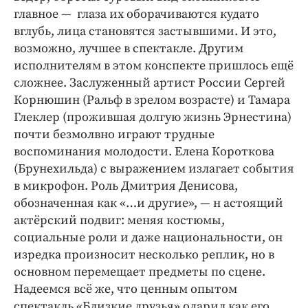
главное — глаза их оборачиваются кудато
вглубь, лица становятся застывшими. И это,
возможно, лучшее в спектакле. Другим
исполнителям в этом конспекте пришлось ещё
сложнее. Заслуженный артист России Сергей
Корнюшин (Ральф в зрелом возрасте) и Тамара
Глеклер (прожившая долгую жизнь Эрнестина)
почти безмолвно играют трудные
воспоминания молодости. Елена Короткова
(Брунехильда) с выражением излагает события
в микрофон. Роль Дмитрия Денисова,
обозначенная как «…и другие», — н астоящий
актёрский подвиг: меняя костюмы,
социальные роли и даже национальности, он
изредка произносит несколько реплик, но в
основном перемещает предметы по сцене.
Надеемся всё же, что ценным опытом
спектакль «Близкие друзья» одарил как его