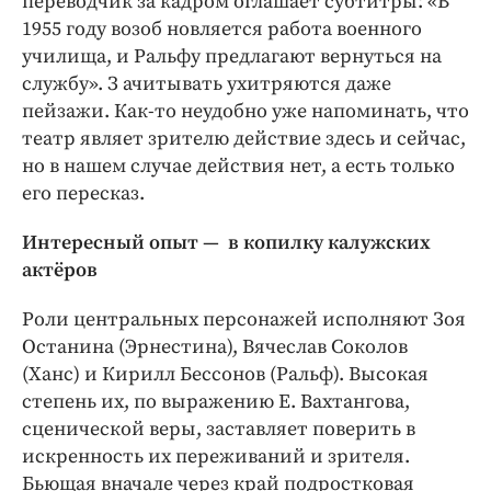
переводчик за кадром оглашает субтитры: «В
1955 году возоб новляется работа военного
училища, и Ральфу предлагают вернуться на
службу». З ачитывать ухитряются даже
пейзажи. Как-то неудобно уже напоминать, что
театр являет зрителю действие здесь и сейчас,
но в нашем случае действия нет, а есть только
его пересказ.
Интересный опыт — в копилку калужских
актёров
Роли центральных персонажей исполняют Зоя
Останина (Эрнестина), Вячеслав Соколов
(Ханс) и Кирилл Бессонов (Ральф). Высокая
степень их, по выражению Е. Вахтангова,
сценической веры, заставляет поверить в
искренность их переживаний и зрителя.
Бьющая вначале через край подростковая