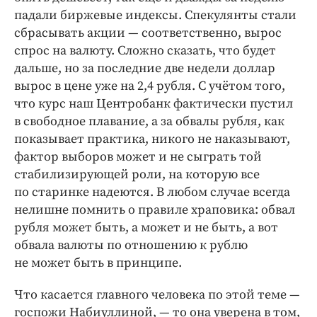
Интересное чтиво
падали биржевые индексы. Спекулянты стали
Клиника года
сбрасывать акции — ​соответственно, вырос
Бренд года
спрос на валюту. Сложно сказать, что будет
Работодатель года
дальше, но за последние две недели доллар
вырос в цене уже на 2,4 рубля. С учётом того,
что курс наш Центробанк фактически пустил
в свободное плавание, а за обвалы рубля, как
показывает практика, никого не наказывают,
фактор выборов может и не сыграть той
стабилизирующей роли, на которую все
по старинке надеются. В любом случае всегда
нелишне помнить о правиле храповика: обвал
рубля может быть, а может и не быть, а вот
обвала валюты по отношению к рублю
не может быть в принципе.
Что касается главного человека по этой теме — ​
госпожи Набиуллиной, — ​то она уверена в том,