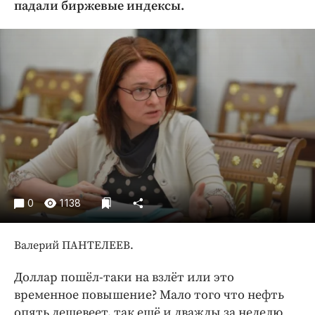
падали биржевые индексы.
Криминал
Культура
Недвижимость и ЖКХ
Образование
Общество
Погода
Праздники
Происшествия
Спорт
Экономика и бизнес
0
1138
ПРОЕКТЫ
Валерий ПАНТЕЛЕЕВ.
Блоги
Издания
Доллар пошёл-таки на взлёт или это
временное повышение? Мало того что нефть
Медиаперсона
опять дешевеет, так ещё и дважды за неделю