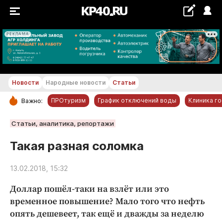
РЕКЛАМА
+24...+25 °С
Новости
Народные новости
Статьи
ПРОтуризм
График отключений воды
Клиника г
Важно:
РУБРИКИ
Статьи, аналитика, репортажи
Обнинск
Такая разная соломка
Новости компаний
13.02.2018, 15:32
Статьи
Народные новости
Доллар пошёл-таки на взлёт или это
Авто и транспорт
временное повышение? Мало того что нефть
опять дешевеет, так ещё и дважды за неделю
Благоустройство