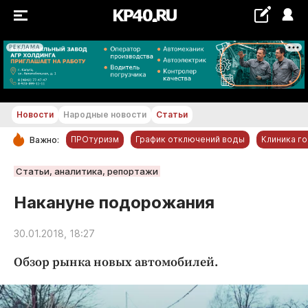
РЕКЛАМА
+16...+17 °С
Новости
Народные новости
Статьи
ПРОтуризм
График отключений воды
Клиника г
Важно:
РУБРИКИ
Статьи, аналитика, репортажи
Обнинск
Накануне подорожания
Новости компаний
30.01.2018, 18:27
Статьи
Народные новости
Обзор рынка новых автомобилей.
Авто и транспорт
Благоустройство