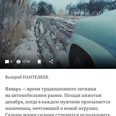
Криминал
Культура
Недвижимость и ЖКХ
Образование
Общество
Погода
Праздники
Происшествия
0
1016
Спорт
Экономика и бизнес
Валерий ПАНТЕЛЕЕВ.
ПРОЕКТЫ
Январь — время традиционного затишья
Блоги
на автомобильном рынке. Позади ажиотаж
декабря, когда в каждом мужчине просыпается
Издания
мальчишка, мечтающий о новой игрушке.
Медиаперсона
Салоны всеми силами стремятся использовать