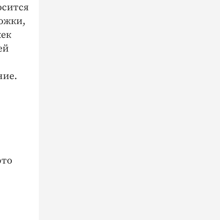
осится
ожки,
жек
ей
ние.
это