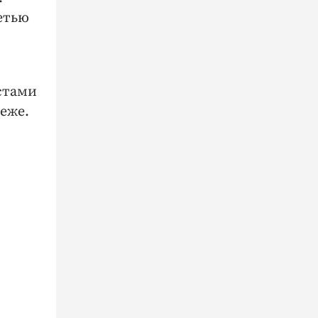
етью
стами
еже.