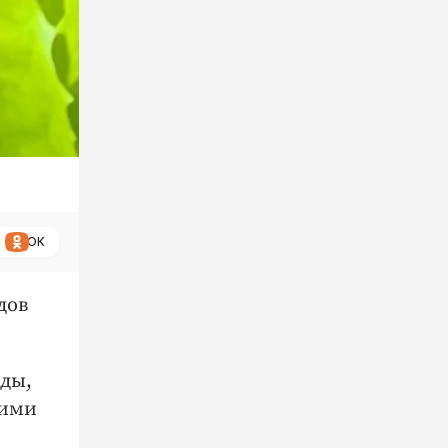
ОК
дов
оды,
гими