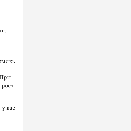
ьно
емлю.
 При
 рост
 у вас
.