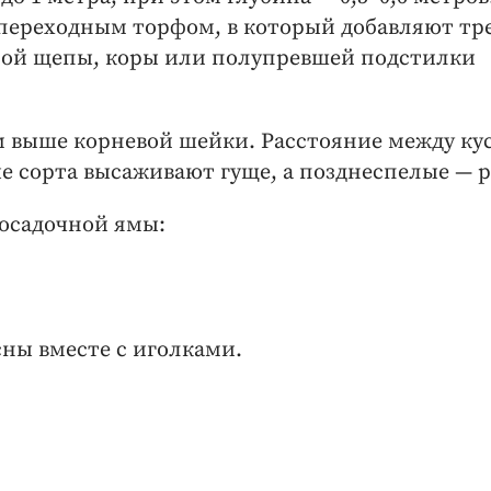
переходным торфом, в который добавляют тр
сной щепы, коры или полупревшей подстилки
см выше корневой шейки. Расстояние между ку
е сорта высаживают гуще, а позднеспелые — р
посадочной ямы:
сны вместе с иголками.