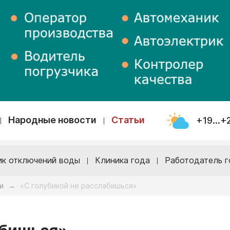
Народные новости
Статьи
+19...+
ик отключений воды
Клиника года
Работодатель г
и
«С голубикой не расслабишься»
→