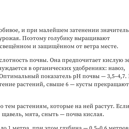
юбивое, и при малейшем затенении значител
 урожая. Поэтому голубику выращивают
освещённом и защищённом от ветра месте.
слотность почвы. Она предпочитает кислую з
нуждается в органических удобрениях: навоз,
 Оптимальный показатель рН почвы — 3,5–4,7.
етение растений, свыше 6 — кусты прекращают
 тем растениям, которые на ней растут. Если
 щавель, мята, сныть — почва кислая.
о 1 метра, при этом глубина — 0,5–0,6 метров