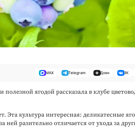
MAX
Telegram
Дзен
ВК
 и полезной ягодой рассказала в клубе цветово
т. Эта культура интересная: деликатесные яг
а ней рази­тельно отличается от ухода за дру