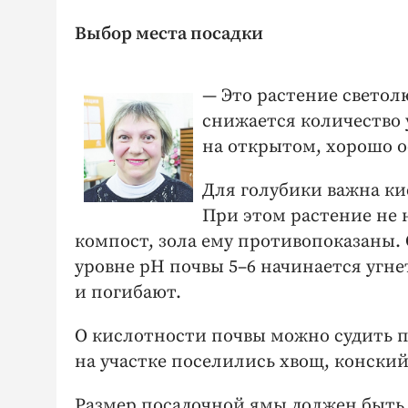
Выбор места посадки
— Это растение светол
снижается количество
на открытом, хорошо 
Для голубики важна ки
При этом растение не 
компост, зола ему противопоказаны.
уровне рН почвы 5–6 начинается угн
и погибают.
О кислотности почвы можно судить по
на участке поселились хвощ, конский
Размер посадочной ямы должен быть д