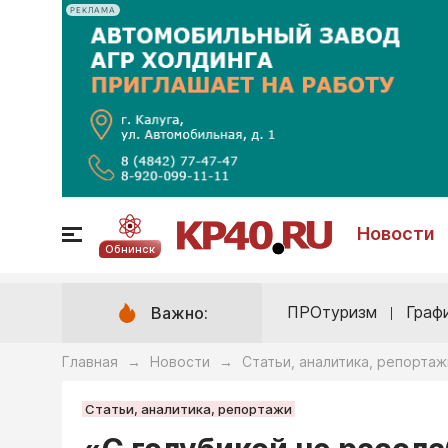
РЕКЛАМА
Новости
Обнинск
ПРОтуризм
Граф
Важно:
Главная
Новости
Статьи, аналитика, репортаж
→
→
Статьи, аналитика, репортажи