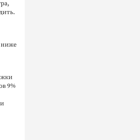
ра,
дить.
 ниже
ожки
ов 9%
ки