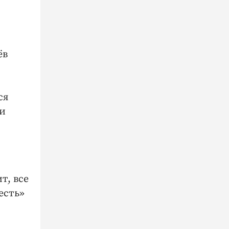
ёв
ся
ти
.
т, все
есть»