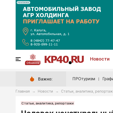
РЕКЛАМА
Новости
Обнинск
ПРОтуризм
Граф
Важно:
Главная
Новости
Статьи, аналитика, репортаж
→
→
Статьи, аналитика, репортажи