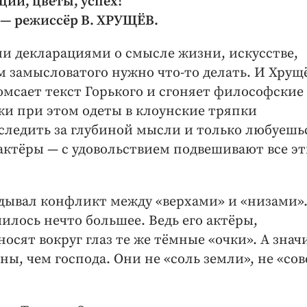
ции, цветы, успех!
 — режиссёр В. ХРУЩЁВ.
и декларациями о смысле жизни, искусстве,
м замысловатого нужно что-то делать. И Хрущ
омсает текст Горького и сгоняет философские
жи при этом одеты в клоунские тряпки
 следить за глубиной мысли и только любуешь
 актёры — с удовольствием подвешивают все э
адывал конфликт между «верхами» и «низами»
илось нечто большее. Ведь его актёры,
ят вокруг глаз те же тёмные «очки». А значи
ы, чем господа. Они не «соль земли», не «сов