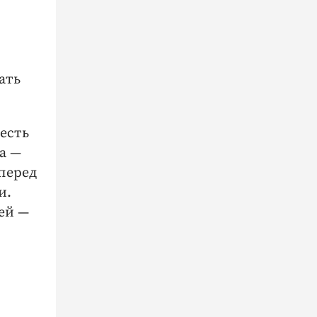
ать
есть
а —
перед
и.
ей —