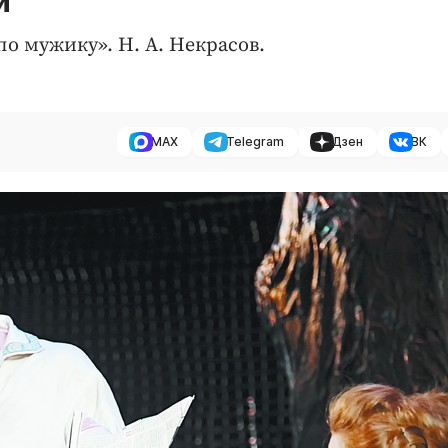
й
о мужику». Н. А. Некрасов.
MAX
Telegram
Дзен
ВК