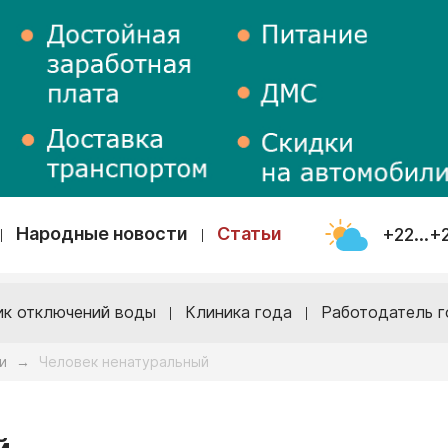
Народные новости
Статьи
+22...+
ик отключений воды
Клиника года
Работодатель г
и
Человек ненатуральный
→