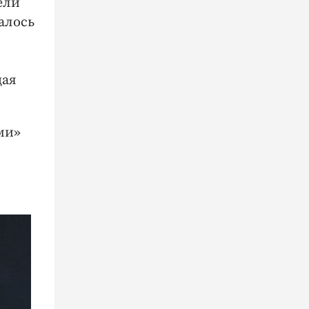
ели
алось
щая
ми»