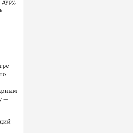
 дуру,
ь
тре
то
дарным
у —
ющий