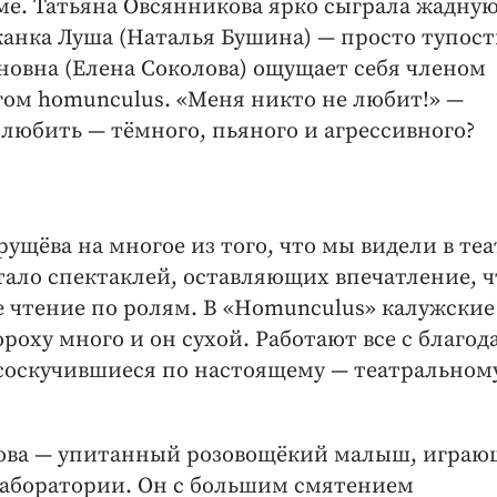
ме. Татьяна Овсянникова ярко сыграла жадную
анка Луша (Наталья Бушина) — просто тупост
овна (Елена Соколова) ощущает себя членом
огом homunculus. «Меня никто не любит!» —
я любить — тёмного, пьяного и агрессивного?
ущёва на многое из того, что мы видели в теа
тало спектаклей, оставляющих впечатление, ч
е чтение по ролям. В «Homunculus» калужские
роху много и он сухой. Работают все с благо
 соскучившиеся по настоящему — театральном
нова — упитанный розовощёкий малыш, игра
лаборатории. Он с большим смятением