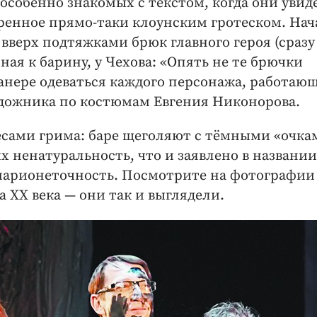
особенно знакомых с текстом, когда они увид
ренное прямо-таки клоунским гротеском. Нач
 вверх подтяжками брюк главного героя (сразу
ая к барину, у Чехова: «Опять не те брючки
манере одеваться каждого персонажа, работаю
художника по костюмам Евгения Никонорова.
есами грима: баре щеголяют с тёмными «очка
 их ненатуральность, что и заявлено в названии
 марионеточность. Посмотрите на фотографии
 ХХ века — они так и выглядели.