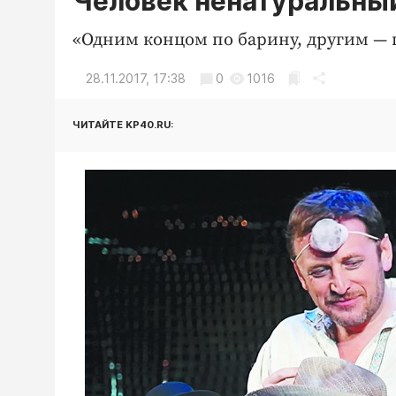
Человек ненатуральны
«Одним концом по барину, другим — п
28.11.2017, 17:38
0
1016
ЧИТАЙТЕ KP40.RU: