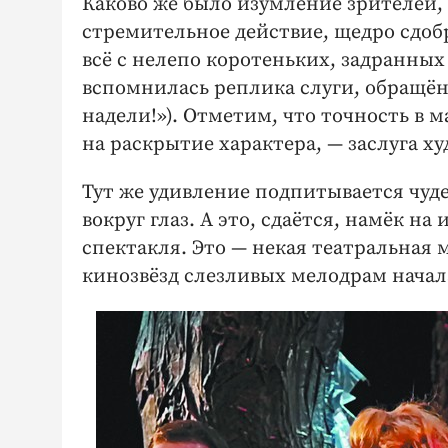
Каково же было изумление зрителей, 
стремительное действие, щедро сдоб
всё с нелепо коротеньких, задранных
вспомнилась реплика слуги, обращённ
надели!»). Отметим, что точность в 
на раскрытие характера, — заслуга 
Тут же удивление подпитывается чуд
вокруг глаз. А это, сдаётся, намёк на
спектакля. Это — некая театральная
кинозвёзд слезливых мелодрам начала