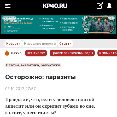
РЕКЛАМА
+22...+23 °С
Новости
Народные новости
Статьи
ПРОтуризм
График отключений воды
Клиника г
Важно:
РУБРИКИ
Статьи, аналитика, репортажи
Обнинск
Осторожно: паразиты
Новости компаний
03.10.2017, 17:57
Статьи
Народные новости
Правда ли, что, если у человека плохой
Авто и транспорт
аппетит или он скрипит зубами во сне,
значит, у него глисты?
Благоустройство