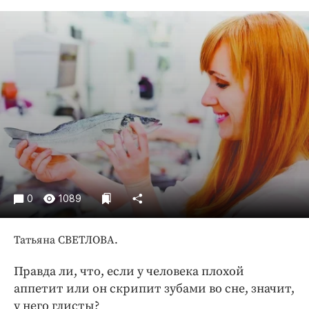
Криминал
Культура
Недвижимость и ЖКХ
Образование
Общество
Погода
Праздники
Происшествия
Спорт
Экономика и бизнес
0
1089
ПРОЕКТЫ
Татьяна СВЕТЛОВА.
Блоги
Правда ли, что, если у человека плохой
Издания
аппетит или он скрипит зубами во сне, значит,
Медиаперсона
у него глисты?