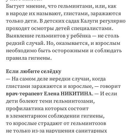
Интересное чтиво
Бытует мнение, что гельминтами, или, как
Клиника года
в народе их называют, глистами, заражаются
Бренд года
только дети. В детских садах Калуги регулярно
проходят осмотры детей специалистами.
Работодатель года
Выявление гельминтов у ребёнка — не столь
редкий случай. Но, оказывается, и взрослым
необходимо быть осторожными и соблюдать
правила гигиены.
Если любите селёдку
— На самом деле нередки случаи, когда
глистами заражаются и взрослые, — говорит
врач-терапевт Елена НИКИТИНА
. — И если
дети болеют теми гельминтозами,
профилактика которых состоит
в элементарном соблюдении гигиены,
то взрослые страдают от гельминтозов
не только из-за нарушения санитарных