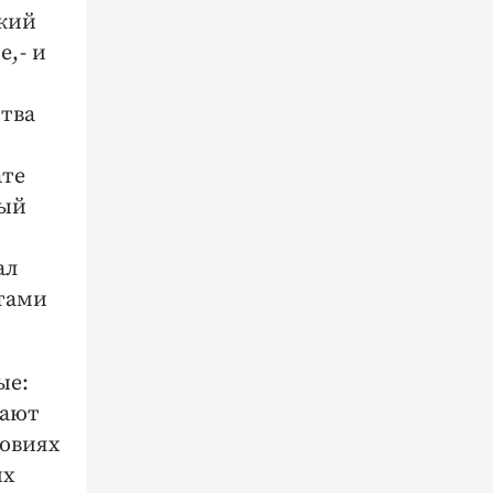
ский
, - и
ства
ате
ный
ал
тами
ые:
тают
ловиях
их