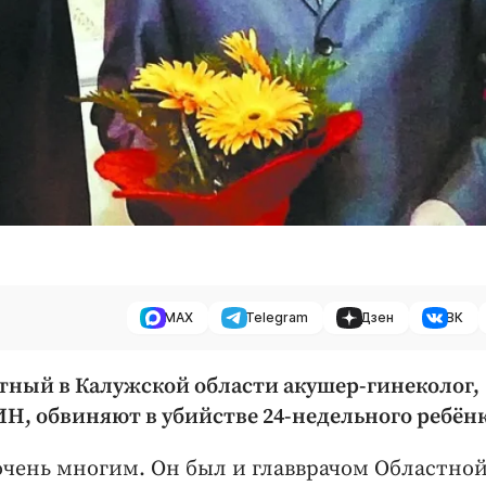
MAX
Telegram
Дзен
ВК
стный в Калужской области акушер-гинеколог,
Н, обвиняют в убийстве 24-недельного ребёнк
очень многим. Он был и главврачом Областно