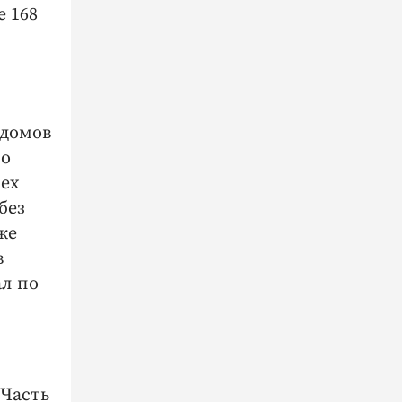
 168
 домов
по
сех
без
же
в
ал по
 Часть