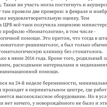
д. Такая же участь могла постигнуть и акушер
 там провели две проверки: в феврале и ноябре
вил неудовлетворительную оценку. Тем
ода ЦРБ всё-таки получила лицензию министер
о профилю «Неонатология», в том числе -
гичной помощи. Это притом, что тогда в шт
неонатолог-реаниматолог, а был только обыч
стоматологическую клинику без стоматолога.
ко в июне 2016 года. Кроме того, родильный з
анием, расходными материалами и медикамен
 реанимационной помощи.
ося на 24-й неделе беременности, минимальн
ды проходят в перинатальном центре, где рабо
еется высококлассное оборудование. Но в ус
и нет ничего, у новорождённого не было и эт