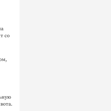
на
т со
ом,
льную
вота.