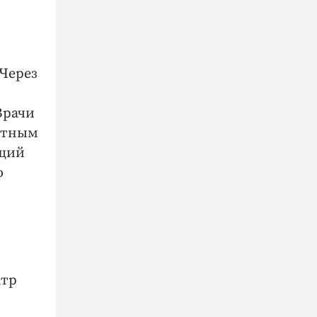
 Через
Врачи
стным
ющий
о
атр