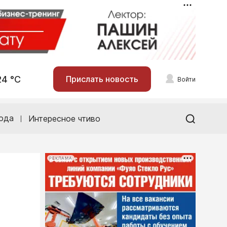
24 °С
Прислать новость
Войти
ода
Интересное чтиво
РЕКЛАМА