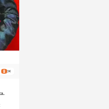
ОК
а.
й