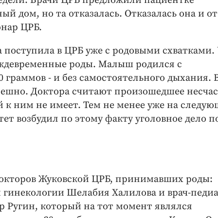
недели. Врачи ЦРБ предложили пациентке
й дом, но та отказалась. Отказалась она и от
нар ЦРБ.
ка поступила в ЦРБ уже с родовыми схватками.
ждевременные роды. Малыш родился с
0 граммов - и без самостоятельного дыхания. 
спешно. Доктора считают произошедшее несча
й к ним не имеет. Тем не менее уже на следу
тет возбудил по этому факту уголовное дело п
докторов Жуковской ЦРБ, принимавших роды:
 гинекологии Шелабия Халилова и врач-педи
др Ругин, который на тот момент являлся