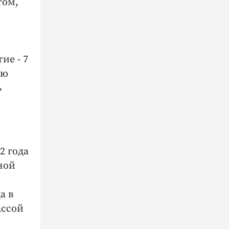
том,
ие - 7
ую
ь
2 года
ной
а в
ассой