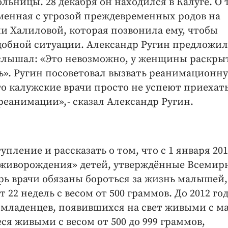
льницы. 28 декабря он находился в Калуге. О 
менная с угрозой преждевременных родов на
и Халиловой, которая позвонила ему, чтобы
одобной ситуации. Александр Ругин предложил
услышал: «Это невозможно, у женщины раскрыт
ь». Ругин посоветовал вызвать реанимационн
что калужские врачи просто не успеют приехат
 реанимации», - сказал Александр Ругин.
пление и рассказать о том, что с 1 января 201
«живорождения» детей, утверждённые Всемир
рь врачи обязаны бороться за жизнь малышей,
22 недель с весом от 500 граммов. До 2012 год
 младенцев, появившихся на свет живыми с м
ся живыми с весом от 500 до 999 граммов,