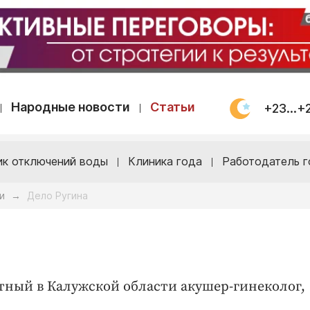
Народные новости
Статьи
+23...+
ик отключений воды
Клиника года
Работодатель г
и
Дело Ругина
→
стный в Калужской области акушер-гинеколог,