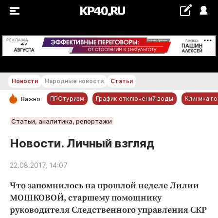
+18...+19 °С
РЕКЛАМА
Новости
Народные новости
Статьи
ПРОтуризм
График отключений воды
Клиника г
Важно:
РУБРИКИ
Статьи, аналитика, репортажи
Обнинск
Новости. Личный взгляд
Новости компаний
22.08.2017, 14:07
Статьи
Народные новости
Что запомнилось на прошлой неделе Лилии
Авто и транспорт
МОШКОВОЙ, старшему помощнику
руководителя Следственного управления СКР
Благоустройство