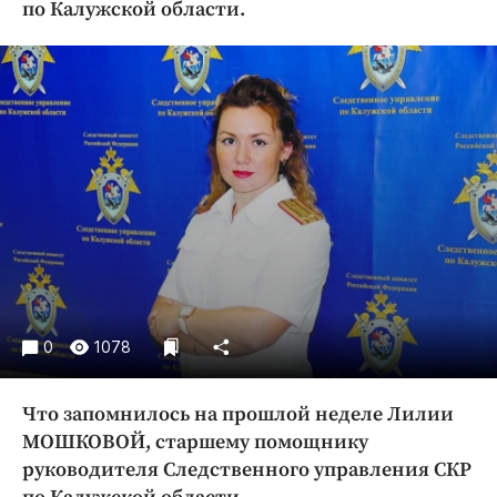
по Калужской области.
Криминал
Культура
Недвижимость и ЖКХ
Образование
Общество
Погода
Праздники
Происшествия
Спорт
Экономика и бизнес
0
1078
ПРОЕКТЫ
Блоги
Что запомнилось на прошлой неделе Лилии
Издания
МОШКОВОЙ, старшему помощнику
руководителя Следственного управления СКР
Медиаперсона