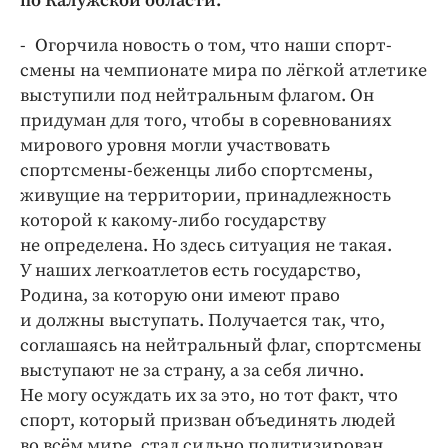
по Калужской области.
Интересное чтиво
Клиника года
- Огорчила новость о том, что наши спорт­
Бренд года
смены на чемпионате мира по лёгкой атлетике
выступили под нейтральным флагом. Он
Работодатель года
придуман для того, чтобы в соревнованиях
мирового уровня могли участвовать
спортсмены-беженцы либо спортсмены,
живущие на территории, принадлежность
которой к какому-либо государству
не определена. Но здесь ситуация не такая.
У наших легкоатлетов есть государство,
Родина, за которую они имеют право
и должны выступать. Получается так, что,
соглашаясь на нейтральный флаг, спортсмены
выступают не за страну, а за себя лично.
Не могу осуждать их за это, но тот факт, что
спорт, который призван объединять людей
во всём мире, стал сильно политизирован,