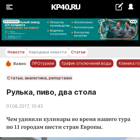
РЕКЛАМА
+27...+28 °С
Новости
Народные новости
Статьи
ПРОтуризм
График отключений воды
Клиника г
Важно:
РУБРИКИ
Статьи, аналитика, репортажи
Обнинск
Рулька, пиво, два стола
Новости компаний
01.08.2017, 10:43
Статьи
Народные новости
Чем удивили кулинары во время нашего тура
Авто и транспорт
по 11 городам шести стран Европы.
Благоустройство