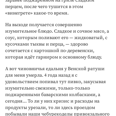
заранее поджаренном на гриле сладким
перцем, после чего тушится в этом
«винегрете» какое-то время.
На выходе получается совершенно
изумительное блюдо. Сладкое и сочное мясо, а
соус, которым поливают его — жидковатый, с
кусочками тыквы и перца, — здорово
сочетается с картошкой по-деревенски,
которая идёт гарниром к основному блюду.
А вот чиновничья едальня у Венской ратуши
для меня умерла. 4 года назад я с
удовольствием попивал тут пивко, закусывая
изумительно свежими, только-только
поджаренными баварскими колбасками, а
сегодня… То ли у них кризис и расходы на
продукты урезали, то ли здесь проездом
побывали наши чебурекоделы привокзального