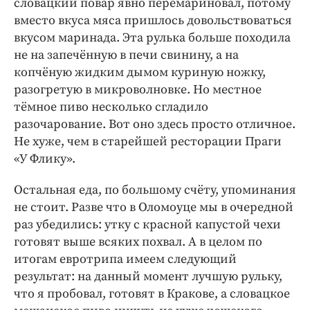
словацкий повар явно перемариновал, потому
вместо вкуса мяса пришлось довольствоваться
вкусом маринада. Эта рулька больше походила
не на запечённую в печи свинину, а на
копчёную жидким дымом куриную ножку,
разогретую в микроволновке. Но местное
тёмное пиво несколько сгладило
разочарование. Вот оно здесь просто отличное.
Не хуже, чем в старейшей ресторации Праги
«У Флику».
Остальная еда, по большому счёту, упоминания
не стоит. Разве что в Оломоуце мы в очередной
раз убедились: утку с красной капустой чехи
готовят выше всяких похвал. А в целом по
итогам евротрипа имеем следующий
результат: на данный момент лучшую рульку,
что я пробовал, готовят в Кракове, а словацкое