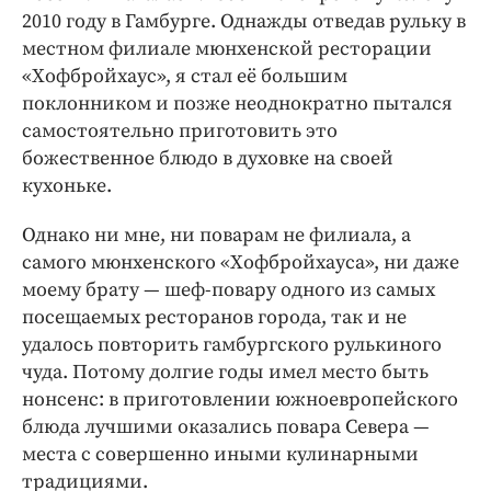
Интересное чтиво
2010 году в Гамбурге. Однажды отведав рульку в
Клиника года
местном филиале мюнхенской ресторации
Бренд года
«Хофбройхаус», я стал её большим
поклонником и позже неоднократно пытался
Работодатель года
самостоятельно приготовить это
божественное блюдо в духовке на своей
кухоньке.
Однако ни мне, ни поварам не филиала, а
самого мюнхенского «Хофбройхауса», ни даже
моему брату — шеф-повару одного из самых
посещаемых ресторанов города, так и не
удалось повторить гамбургского рулькиного
чуда. Потому долгие годы имел место быть
нонсенс: в приготовлении южноевропейского
блюда лучшими оказались повара Cевера —
места с совершенно иными кулинарными
традициями.