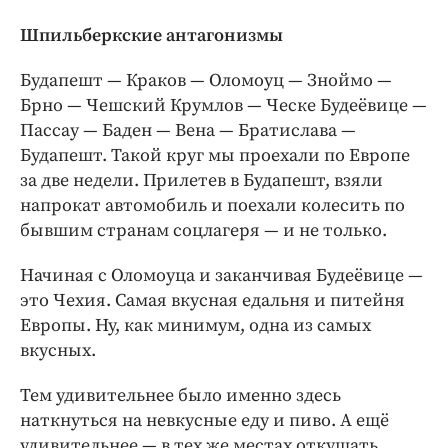
Шпильберкские антагонизмы
Будапешт — Краков — Оломоуц — Зноймо —
Брно — Чешский Крумлов — Ческе Будеёвице —
Пассау — Баден — Вена — Братислава —
Будапешт. Такой круг мы проехали по Европе
за две недели. Прилетев в Будапешт, взяли
напрокат автомобиль и поехали колесить по
бывшим странам соцлагеря — и не только.
Начиная с Оломоуца и заканчивая Будеёвице —
это Чехия. Самая вкусная едальня и питейня
Европы. Ну, как минимум, одна из самых
вкусных.
Тем удивительнее было именно здесь
наткнуться на невкусные еду и пиво. А ещё
удивительнее — в тех же местах откушать