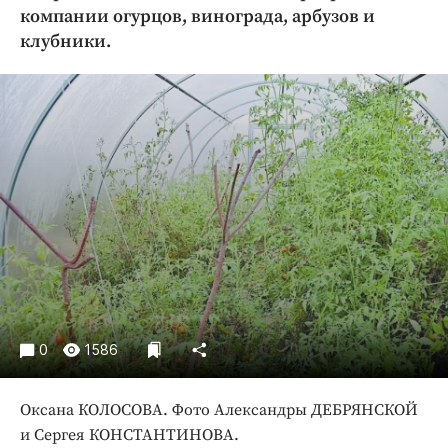
Криминал
компании огурцов, винограда, арбузов и
клубники.
Культура
Недвижимость и ЖКХ
Образование
Общество
Погода
Праздники
Происшествия
Спорт
Экономика и бизнес
ПРОЕКТЫ
0
1586
Блоги
Издания
Оксана КОЛОСОВА. Фото Александры ДЕБРЯНСКОЙ
Медиаперсона
и Сергея КОНСТАНТИНОВА.