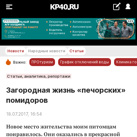
РЕКЛАМА
+24...+25 °С
Новости
Народные новости
Статьи
ПРОтуризм
График отключений воды
Клиника г
Важно:
РУБРИКИ
Статьи, аналитика, репортажи
Обнинск
Загородная жизнь «печорских»
Новости компаний
помидоров
Статьи
Народные новости
18.07.2017, 16:54
Авто и транспорт
Новое место жительства моим питомцам
Благоустройство
понравилось. Они оказались в прекрасной