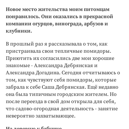
Интересное чтиво
Новое место жительства моим питомцам
Клиника года
понравилось. Они оказались в прекрасной
Бренд года
компании огурцов, винограда, арбузов и
Работодатель года
клубники.
В прошлый раз я рассказывала о том, как
пристраивала свои тепличные помидоры.
Приютить их согласились две мои хорошие
знакомые - Александра Дебрянская и
Александра Догадина. Сегодня отчитываюсь о
том, как чувствуют себя помидоры, которые
забрала к себе Саша Дебрянская. Ещё недавно
она была типичным городским жителем. Но
после переезда в свой дом открыла для себя,
что садово-огородная деятельность - занятие
невероятно захватывающее.
На деревню к бабушке