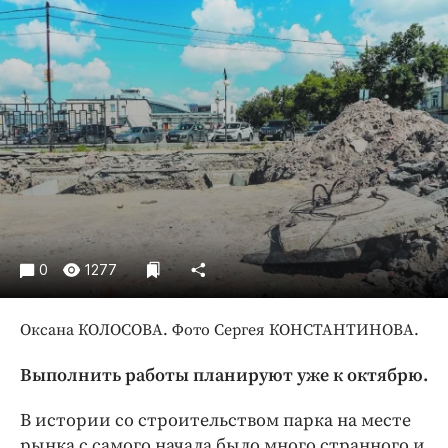
Криминал
Культура
Недвижимость и ЖКХ
Образование
Общество
Погода
Праздники
Происшествия
Спорт
0
1277
Экономика и бизнес
ПРОЕКТЫ
Оксана КОЛОСОВА. Фото Сергея КОНСТАНТИНОВА.
Блоги
Выполнить работы планируют уже к октябрю.
Издания
В истории со строительством парка на месте
Медиаперсона
рынка с самого начала было много странного и