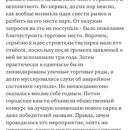
Интересное чтиво
непонятного. Во-первых, до сих пор неясно,
Клиника года
как вообще возникла идея снести рынок и
Бренд года
разбить на его месте парк. От калужан
Работодатель года
запросов на это не поступало - было пожелание
благоустроить торговое место. Впрочем,
серьёзно к идее строительства парка мало кто
отнёсся, поскольку после громких заявлений о
ней не вспоминали три года. Затем
практически в одночасье были
ликвидированы уличные торговые ряды, и
долго муссировались слухи об аварийном
состоянии «купола». Но неожиданно оно
оказалось вполне себе годным. Потом
городские власти объявили общественный
конкурс на лучшую концепцию нового парка и
даже победителей назвали. Правда, зачем
проводилось это мероприятие, опять же
непонятно, поскольку в полноценном проекте,