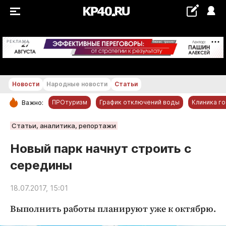
+20...+21 °С
РЕКЛАМА
Новости
Народные новости
Статьи
ПРОтуризм
График отключений воды
Клиника г
Важно:
РУБРИКИ
Статьи, аналитика, репортажи
Обнинск
Новый парк начнут строить с
Новости компаний
середины
Статьи
Народные новости
18.07.2017, 15:01
Авто и транспорт
Выполнить работы планируют уже к октябрю.
Благоустройство