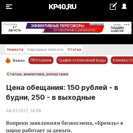
+28...+29 °С
РЕКЛАМА
Новости
Народные новости
Статьи
ПРОтуризм
График отключений воды
Клиника г
Важно:
РУБРИКИ
Статьи, аналитика, репортажи
Обнинск
Цена обещания: 150 рублей - в
Новости компаний
будни, 250 - в выходные
Статьи
Народные новости
04.07.2017, 14:08
Авто и транспорт
Вопреки заявлениям бизнесмена, «Кремль» в
Благоустройство
парке работает за деньги.