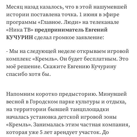
Интересное чтиво
Месяц назад казалось, что в этой нашумевшей
Клиника года
истории поставлена точка. 1 июня в эфире
Бренд года
программы «Главное. Люди» на телеканале
Работодатель года
«Ника ТВ»
предприниматель Евгений
КУЧУРИН
сделал громкое заявление:
- Мы на следующей неделе открываем игровой
комплекс «Кремль». Он будет бесплатным. Это
моё решение. Скажите Евгению Кучурину
спасибо хотя бы.
Напомним коротко предысторию. Минувшей
весной в Городском парке культуры и отдыха,
на территории бывшей танцплощадки
началась установка детской игровой зоны
«Кремль». Занималась этим частная компания,
которая уже 5 лет арендует участок. До