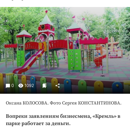
Криминал
Культура
Недвижимость и ЖКХ
Образование
Общество
Погода
Праздники
Происшествия
Спорт
Экономика и бизнес
0
1092
ПРОЕКТЫ
Оксана КОЛОСОВА. Фото Сергея КОНСТАНТИНОВА.
Блоги
Издания
Вопреки заявлениям бизнесмена, «Кремль» в
Медиаперсона
парке работает за деньги.