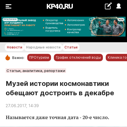
РЕКЛАМА
+18...+19 °С
Новости
Народные новости
Статьи
ПРОтуризм
График отключений воды
Клиника г
Важно:
РУБРИКИ
Статьи, аналитика, репортажи
Обнинск
Музей истории космонавтики
Новости компаний
обещают достроить в декабре
Статьи
Народные новости
27.06.2017, 14:39
Авто и транспорт
Называется даже точная дата - 20-е число.
Благоустройство