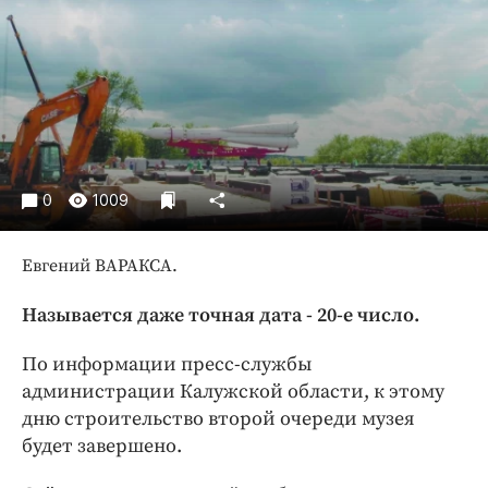
Криминал
Культура
Недвижимость и ЖКХ
Образование
Общество
Погода
0
1009
Праздники
Происшествия
Евгений ВАРАКСА.
Спорт
Экономика и бизнес
Называется даже точная дата - 20-е число.
ПРОЕКТЫ
По информации пресс-службы
администрации Калужской области, к этому
Блоги
дню строительство второй очереди музея
Издания
будет завершено.
Медиаперсона