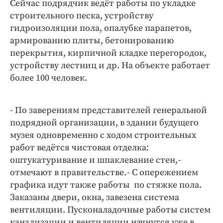
Сейчас подрядчик ведёт работы по укладке
Интересное чтиво
строительного песка, устройству
Клиника года
гидроизоляции пола, опалубке парапетов,
Бренд года
армированию плиты, бетонированию
Работодатель года
перекрытия, кирпичной кладке перегородок,
устройству лестниц и др. На объекте работает
более 100 человек.
- По заверениям представителей генеральной
подрядной организации, в здании будущего
музея одновременно с ходом строительных
работ ведётся чистовая отделка:
оштукатуривание и шпаклевание стен, -
отмечают в правительстве. - С опережением
графика идут также работы по стяжке пола.
Заказаны двери, окна, завезена система
вентиляции. Пусконаладочные работы систем
канализации и вентиляции начнутся уже в