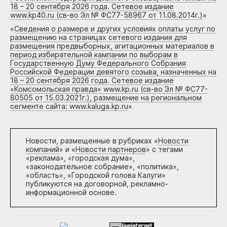
18 – 20 сентября 2026 года. Сетевое издание
www.kp40.ru (св-во Эл № ФС77-58967 от 11.08.2014г.)
»
«
Сведения о размере и других условиях оплаты услуг по
размещению на страницах сетевого издания для
размещения предвыборных, агитационных материалов в
период избирательной кампании по выборам в
Государственную Думу Федерального Собрания
Российской Федерации девятого созыва, назначенных на
18 – 20 сентября 2026 года. Сетевое издание
«Комсомольская правда» www.kp.ru (св-во Эл № ФС77-
80505 от 15.03.2021г.), размещение на региональном
сегменте сайта: www.kaluga.kp.ru
»
Новости, размещенные в рубриках «
Новости
компаний
» и «
Новости партнеров
» с тегами
«реклама», «городская дума»,
«законодательное собрание», «политика»,
«область», «Городской голова Калуги»
публикуются на договорной, рекламно-
информационной основе.