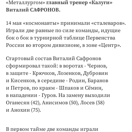
Интересное чтиво
«Металлургом»
главный тренер «Калуги»
Виталий САФРОНОВ.
Клиника года
Бренд года
14 мая «космонавты» принимали «сталеваров».
Работодатель года
Играли две равные по силе команды, идущие
бок о бок в турнирной таблице Первенства
России во втором дивизионе, в зоне «Центр».
Стартовый состав Виталий Сафронов
сформировал такой: в воротах - Чернов,
в защите - Крючков, Лозенков, Дубровин
и Кисенков, в середине - Родин, Баранов
и Петров, по краям - Шпаков и Сёмин,
в нападении - Гуров. На замену выходили
Оганесян (42), Анисимов (50), Лосев (58)
и Анохин (75).
В первом тайме две команды играли