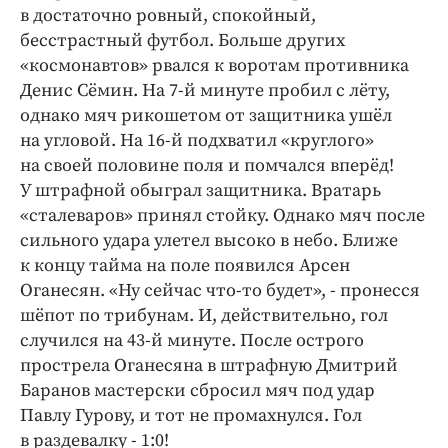
в достаточно ровный, спокойный,
бесстрастный футбол. Больше других
«космонавтов» рвался к воротам противника
Денис Сёмин. На 7-й минуте пробил с лёту,
однако мяч рикошетом от защитника ушёл
на угловой. На 16-й подхватил «круглого»
на своей половине поля и помчался вперёд!
У штрафной обыграл защитника. Вратарь
«сталеваров» принял стойку. Однако мяч после
сильного удара улетел высоко в небо. Ближе
к концу тайма на поле появился Арсен
Оганесян. «Ну сейчас что-то будет», - пронесся
шёпот по трибунам. И, действительно, гол
случился на 43-й минуте. После острого
прострела Оганесяна в штрафную Дмитрий
Баранов мастерски сбросил мяч под удар
Павлу Гурову, и тот не промахнулся. Гол
в раздевалку - 1:0!