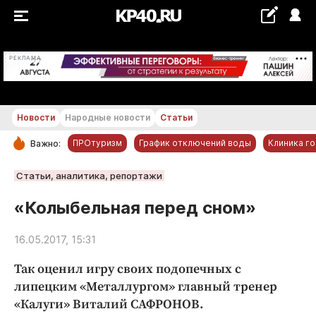
+19...+20 °С
РЕКЛАМА
Новости
Народные новости
Статьи
ПРОтуризм
График отключений воды
Клиника г
Важно:
РУБРИКИ
Статьи, аналитика, репортажи
Обнинск
«Колыбельная перед сном»
Новости компаний
16.05.2017, 15:31
Статьи
Народные новости
Так оценил игру своих подопечных с
Авто и транспорт
липецким «Металлургом» главный тренер
«Калуги» Виталий САФРОНОВ.
Благоустройство