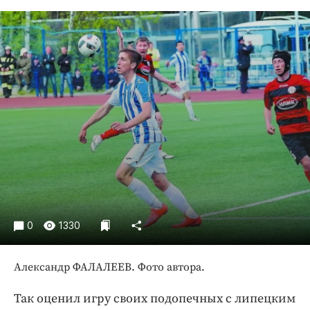
Криминал
Культура
Недвижимость и ЖКХ
Образование
Общество
Погода
Праздники
Происшествия
Спорт
Экономика и бизнес
ПРОЕКТЫ
0
1330
Блоги
Александр ФАЛАЛЕЕВ. Фото автора.
Издания
Медиаперсона
Так оценил игру своих подопечных с липецким