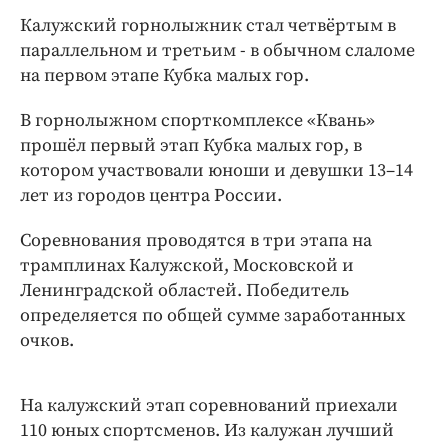
Интересное чтиво
Калужский горнолыжник стал четвёртым в
Клиника года
параллельном и третьим - в обычном слаломе
Бренд года
на первом этапе Кубка малых гор.
Работодатель года
В горнолыжном спорткомплексе «Квань»
прошёл первый этап Кубка малых гор, в
котором участвовали юноши и девушки 13–14
лет из городов центра России.
Соревнования проводятся в три этапа на
трамплинах Калужской, Московской и
Ленинградской областей. Победитель
определяется по общей сумме заработанных
очков.
На калужский этап соревнований приехали
110 юных спортсменов. Из калужан лучший