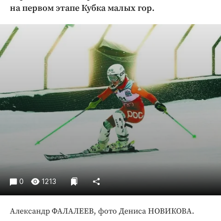
Криминал
на первом этапе Кубка малых гор.
Культура
Недвижимость и ЖКХ
Образование
Общество
Погода
Праздники
Происшествия
Спорт
Экономика и бизнес
ПРОЕКТЫ
Блоги
0
1213
Издания
Медиаперсона
Александр ФАЛАЛЕЕВ, фото Дениса НОВИКОВА.