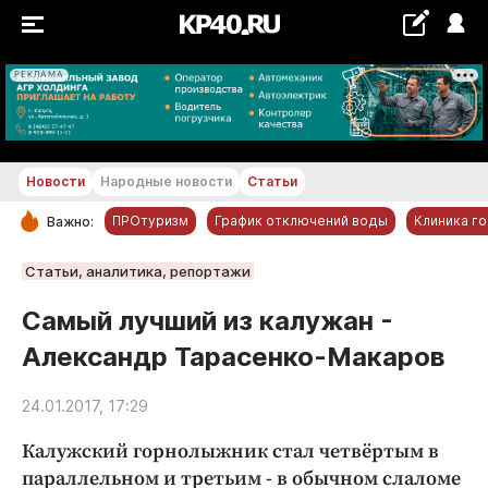
РЕКЛАМА
+22...+23 °С
Новости
Народные новости
Статьи
ПРОтуризм
График отключений воды
Клиника г
Важно:
РУБРИКИ
Статьи, аналитика, репортажи
Обнинск
Самый лучший из калужан -
Новости компаний
Александр Тарасенко-Макаров
Статьи
Народные новости
24.01.2017, 17:29
Авто и транспорт
Калужский горнолыжник стал четвёртым в
Благоустройство
параллельном и третьим - в обычном слаломе