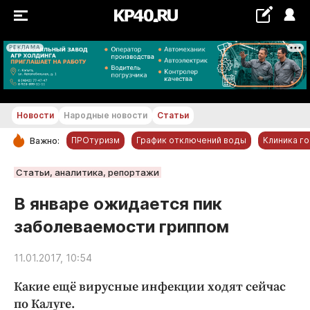
РЕКЛАМА
+19...+20 °С
Новости
Народные новости
Статьи
ПРОтуризм
График отключений воды
Клиника г
Важно:
РУБРИКИ
Статьи, аналитика, репортажи
Обнинск
В январе ожидается пик
Новости компаний
заболеваемости гриппом
Статьи
Народные новости
11.01.2017, 10:54
Авто и транспорт
Какие ещё вирусные инфекции ходят сейчас
Благоустройство
по Калуге.