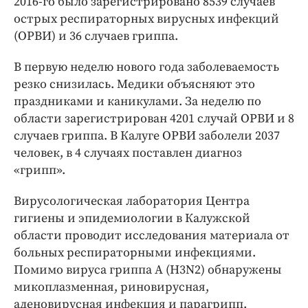
2016-го было зарегистрировано 8539 случаев
Интересное чтиво
острых респираторных вирусных инфекций
Клиника года
(ОРВИ) и 36 случаев гриппа.
Бренд года
Работодатель года
В первую неделю нового года заболеваемость
резко снизилась. Медики объясняют это
праздниками и каникулами. За неделю по
области зарегистрирован 4201 случай ОРВИ и 8
случаев гриппа. В Калуге ОРВИ заболели 2037
человек, в 4 случаях поставлен диагноз
«грипп».
Вирусологическая лаборатория Центра
гигиены и эпидемиологии в Калужской
области проводит исследования материала от
больных респираторными инфекциями.
Помимо вируса гриппа А (H3N2) обнаружены
микоплазменная, риновирусная,
аденовирусная инфекция и парагрипп.