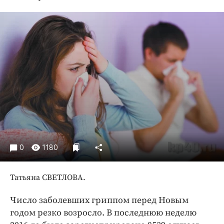
Криминал
Культура
Недвижимость и ЖКХ
Образование
Общество
Погода
Праздники
Происшествия
Спорт
Экономика и бизнес
0
1180
ПРОЕКТЫ
Татьяна СВЕТЛОВА.
Блоги
Издания
Число заболевших гриппом перед Новым
Медиаперсона
годом резко возросло. В последнюю неделю