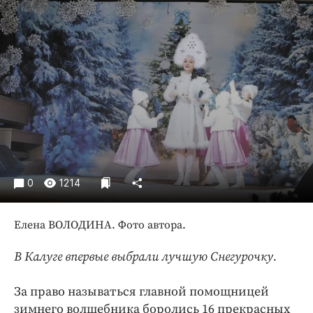
Криминал
Культура
Недвижимость и ЖКХ
Образование
Общество
Погода
Праздники
Происшествия
Спорт
0
1214
Экономика и бизнес
Елена ВОЛОДИНА. Фото автора.
ПРОЕКТЫ
Блоги
В Калуге впервые выбрали лучшую Снегурочку.
Издания
За право называться главной помощницей
Медиаперсона
зимнего волшебника боролись 16 прекрасных