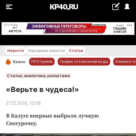
+22...+23 °С
РЕКЛАМА
Новости
Народные новости
Статьи
ПРОтуризм
График отключений воды
Клиника г
Важно:
РУБРИКИ
Статьи, аналитика, репортажи
Обнинск
«Верьте в чудеса!»
Новости компаний
27.12.2016, 12:06
Статьи
Народные новости
В Калуге впервые выбрали лучшую
Авто и транспорт
Снегурочку.
Благоустройство