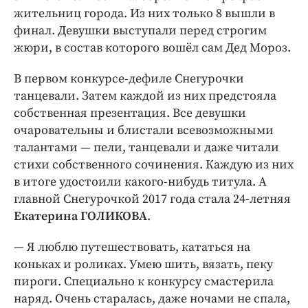
Интересное чтиво
жительниц города. Из них только 8 вышли в
Клиника года
финал. Девушки выступали перед строгим
Бренд года
жюри, в состав которого вошёл сам Дед Мороз.
Работодатель года
В первом конкурсе-дефиле Снегурочки
танцевали. Затем каждой из них предстояла
собственная презентация. Все девушки
очаровательны и блистали всевозможными
талантами — пели, танцевали и даже читали
стихи собственного сочинения. Каждую из них
в итоге удостоили какого-нибудь титула. А
главной Снегурочкой 2017 года стала 24-летняя
Екатерина ГОЛИКОВА
.
— Я люблю путешествовать, кататься на
коньках и роликах. Умею шить, вязать, пеку
пироги. Специально к конкурсу смастерила
наряд. Очень старалась, даже ночами не спала,