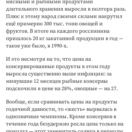
мясными и рыбными продуктами
Интересное чтиво
длительного хранения выросли в полтора раза.
Клиника года
Плюс к этому народ своими силами накрутил
Бренд года
ещё примерно 300 тыс. тонн овощей и
Работодатель года
фруктов. В итоге на каждого россиянина
пришлось 20 кг закатанной продукции в год —
такое уже было, в 1990-х.
И это несмотря на то, что цена на
консервированные продукты в этом году
выросла существенно выше инфляции: за
минувшие 12 месяцев рыбные консервы
подскочили в цене на 28%, овощные — на 27.
Вообще, если сравнивать цены на продукты
годичной давности, то «жесть» вырвалась в
однозначные чемпионы. Кроме консервов в
течение года безудержно росла цена только на
шоколад — этот заменитель солнца в периоды