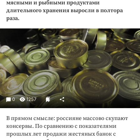
мясными и рыбными продуктами
Криминал
длительного хранения выросли в полтора
Культура
раза.
Недвижимость и ЖКХ
Образование
Общество
Погода
Праздники
Происшествия
Спорт
Экономика и бизнес
0
1257
ПРОЕКТЫ
Блоги
В прямом смысле: россияне массово скупают
Издания
консервы. По сравнению с показателями
Медиаперсона
прошлых лет продажи жестяных банок с