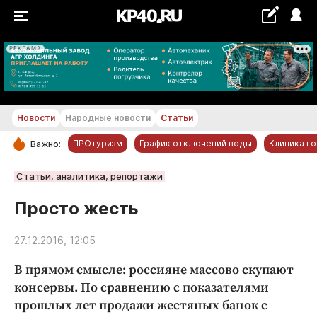
РЕКЛАМА
+28 °С
Новости
Народные новости
Статьи
ПРОтуризм
График отключений воды
Клиника г
Важно:
РУБРИКИ
Статьи, аналитика, репортажи
Обнинск
Просто жесть
Новости компаний
27.12.2016, 12:05
Статьи
Народные новости
В прямом смысле: россияне массово скупают
Авто и транспорт
консервы. По сравнению с показателями
прошлых лет продажи жестяных банок с
Благоустройство