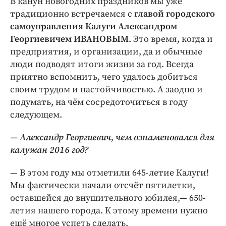
В канун новогодних праздников мы уже
Интересное чтиво
традиционно встречаемся с
главой городского
Клиника года
самоуправления Калуги Александром
Бренд года
Георгиевичем ИВАНОВЫМ
. Это время, когда и
Работодатель года
предприятия, и организации, да и обычные
люди подводят итоги жизни за год. Всегда
приятно вспомнить, чего удалось добиться
своим трудом и настойчивостью. А заодно и
подумать, на чём сосредоточиться в году
следующем.
— Александр Георгиевич, чем ознаменовался для
калужан 2016 год?
— В этом году мы отметили 645-летие Калуги!
Мы фактически начали отсчёт пятилетки,
оставшейся до внушительного юбилея,— 650-
летия нашего города. К этому времени нужно
ещё многое успеть сделать.