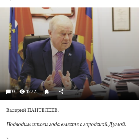
Криминал
Культура
Недвижимость и ЖКХ
Образование
Общество
Погода
Праздники
Происшествия
Спорт
Экономика и бизнес
0
1272
ПРОЕКТЫ
Валерий ПАНТЕЛЕЕВ.
Блоги
Издания
Подводим итоги года вместе с городской Думой.
Медиаперсона