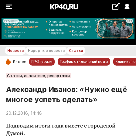
РЕКЛАМА
+29...+30 °С
Новости
Народные новости
Статьи
ПРОтуризм
График отключений воды
Клиника г
Важно:
РУБРИКИ
Статьи, аналитика, репортажи
Обнинск
Александр Иванов: «Нужно ещё
Новости компаний
многое успеть сделать»
Статьи
Народные новости
20.12.2016, 14:48
Авто и транспорт
Подводим итоги года вместе с городской
Благоустройство
Думой.