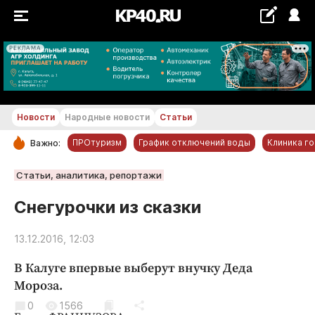
РЕКЛАМА
+17...+18 °С
Новости
Народные новости
Статьи
ПРОтуризм
График отключений воды
Клиника г
Важно:
РУБРИКИ
Статьи, аналитика, репортажи
Обнинск
Снегурочки из сказки
Новости компаний
13.12.2016, 12:03
Статьи
Народные новости
В Калуге впервые выберут внучку Деда
Авто и транспорт
Мороза.
Благоустройство
0
1566