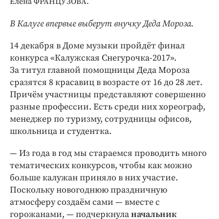
Елена ФРАНЦУЗОВА.
Криминал
Культура
В Калуге впервые выберут внучку Деда Мороза.
Недвижимость и ЖКХ
14 декабря в Доме музыки пройдёт финал
Образование
конкурса «Калужская Снегурочка-2017».
Общество
За титул главной помощницы Деда Мороза
Погода
сразятся 8 красавиц в возрасте от 16 до 28 лет.
Причём участницы представляют совершенно
Праздники
разные профессии. Есть среди них хореограф,
Происшествия
менеджер по туризму, сотрудницы офисов,
Спорт
школьница и студентка.
Экономика и бизнес
— Из года в год мы стараемся проводить много
ПРОЕКТЫ
тематических конкурсов, чтобы как можно
больше калужан приняло в них участие.
Блоги
Поскольку новогоднюю праздничную
Издания
атмосферу создаём сами — вместе с
Медиаперсона
горожанами, — подчеркнула
начальник