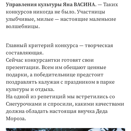
Интересное чтиво
Управления культуры Яна ВАСИНА
. — Таких
Клиника года
конкурсов никогда не было. Участницы
улыбчивые, милые — настоящие маленькие
Бренд года
волшебницы.
Работодатель года
Главный критерий конкурса — творческая
составляющая.
Сейчас конкурсантки готовят свои
презентации. Всем им обещают ценные
подарки, а победительнице предстоит
поздравлять калужан с праздником в парке
культуры и отдыха.
На одной из репетиций мы встретились со
Снегурочками и спросили, какими качествами
должна обладать настоящая внучка Деда
Мороза.