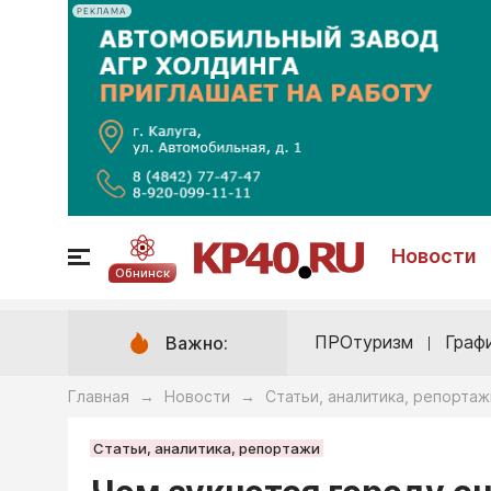
РЕКЛАМА
Новости
Обнинск
ПРОтуризм
Граф
Важно:
Главная
Новости
Статьи, аналитика, репортаж
→
→
Статьи, аналитика, репортажи