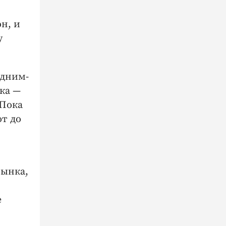
н, и
у
одним-
ка —
 Пока
от до
рынка,
е