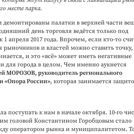
которые ждут Калугу в связи с ликвидацией рынк
го месте парка.
и демонтированы палатки в верхней части ве
одняшний день торговля ведётся только под
 1 апреля 2017 года. Впрочем, если кто-то счи
я рыночников и властей можно ставить точку,
чинается, и это «всё» может иметь негативные
 и для города в целом. Чем именно аукнется
й МОРОЗОВ, руководитель регионального
и «Опора России»
, которая занимается защит
 поступать к нам в начале октября. 10-го чис
ким головой Константином Горобцовым стало
жду оператором рынка и муниципалитетом. То