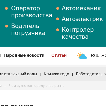
Народные новости
Статьи
+24...+
ик отключений воды
Клиника года
Работодатель г
и
Чем аукнется городу снос рынка
→