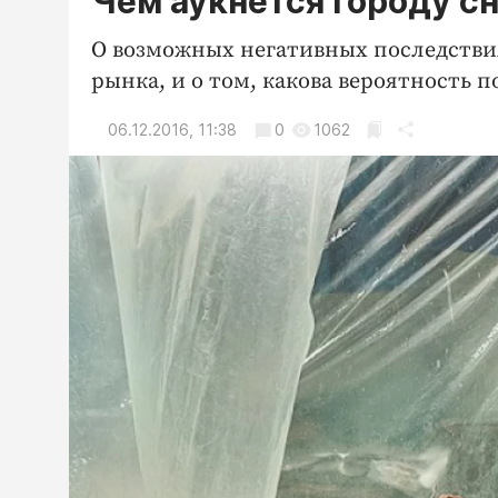
Чем аукнется городу с
О возможных негативных последствия
рынка, и о том, какова вероятность п
06.12.2016, 11:38
0
1062