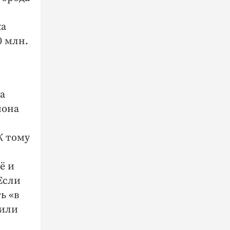
ка
0 млн.
а
йона
К тому
ё и
Если
ь «в
сили