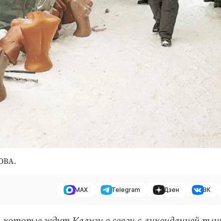
ОВА.
MAX
Telegram
Дзен
ВК