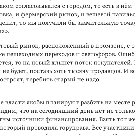
аком согласовывался с городом, то есть в нём
овка, и фермерский рынок, и вещевой павильо
щепит, то мы получили бы значительную точк
ла».
товый рынок, расположенный в промзоне, с 
же пешеходных переходов и светофоров. Ошиб
ется, то на новый хлынет поток покупателей.
 не будет, поставь хоть тысячу продавцов. И в
остроят, теребить старый не надо.
ие власти якобы планируют разбить на месте 
видим, что на сегодняшний день нет не только
тны источники финансирования. Взять тот ж
 который проводила горуправа. Все участники