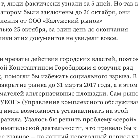
т, люди фактически узнали за 5 дней. Но так 
атором были заключены до 26 октября, они
мления от ООО «Калужский рынок»
ко 25 октября, за один день до окончания
ики этих документов не увидели вовсе.
чреваты действия городских властей, поэто
овой Константином Горобцовым я озвучил ряд
, помогли бы избежать социального взрыва. В
крытие рынка до 31 марта 2017 года, а к этом
мателей альтернативные площадки. Сам рын
 «УКОН» (Управление комплексного обслужива
од имел возможность устанавливать на этой
равила. Удалось бы решить проблему «серой»
имательской деятельности, что привело бы к
ое главное — на данный переходный период у 