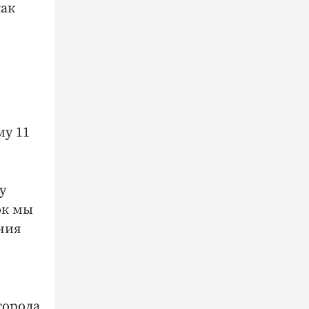
как
му 11
у
ок мы
ния
города