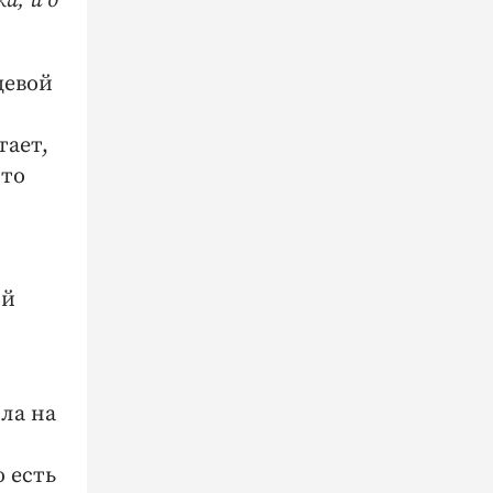
а, и о
щевой
тает,
 то
ой
ла на
 есть