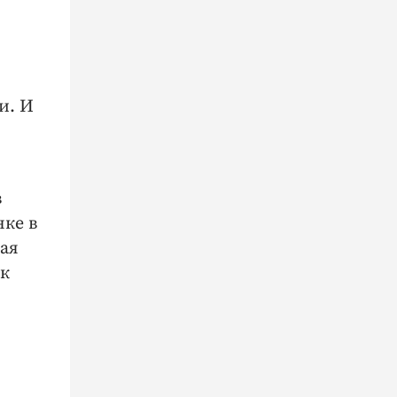
и. И
в
нке в
ая
ок