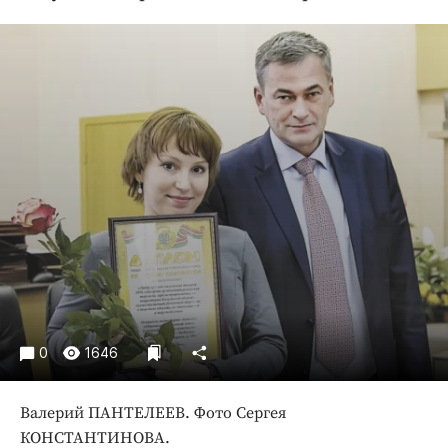
Криминал
Культура
Недвижимость и ЖКХ
Образование
Общество
Погода
Праздники
Происшествия
Спорт
Экономика и бизнес
ПРОЕКТЫ
0
1646
Блоги
Издания
Валерий ПАНТЕЛЕЕВ. Фото Сергея
Медиаперсона
КОНСТАНТИНОВА.