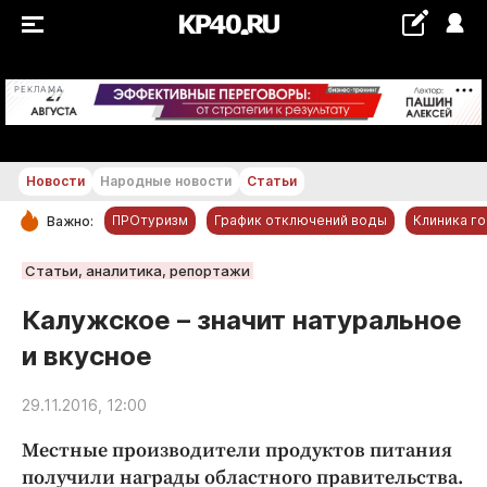
+17...+18 °С
РЕКЛАМА
Новости
Народные новости
Статьи
ПРОтуризм
График отключений воды
Клиника г
Важно:
РУБРИКИ
Статьи, аналитика, репортажи
Обнинск
Калужское – значит натуральное
Новости компаний
и вкусное
Статьи
Народные новости
29.11.2016, 12:00
Авто и транспорт
Местные производители продуктов питания
Благоустройство
получили награды областного правительства.