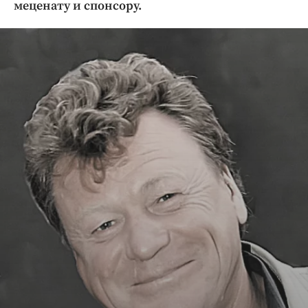
меценату и спонсору.
Криминал
Культура
Недвижимость и ЖКХ
Образование
Общество
Погода
Праздники
Происшествия
Спорт
Экономика и бизнес
ПРОЕКТЫ
Блоги
Издания
Медиаперсона