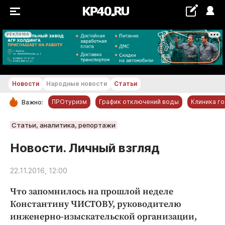
РЕКЛАМА
+22...+23 °С
Новости
Народные новости
Статьи
ПРОтуризм
График отключений воды
Клиника г
Важно:
РУБРИКИ
Статьи, аналитика, репортажи
Обнинск
Новости. Личный взгляд
Новости компаний
22.11.2016, 12:00
Статьи
Народные новости
Что запомнилось на прошлой неделе
Авто и транспорт
Константину ЧИСТОВУ, руководителю
инженерно-изыскательской организации,
Благоустройство