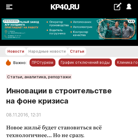
РЕКЛАМА
+23...+24 °С
Новости
Народные новости
Статьи
ПРОтуризм
График отключений воды
Клиника г
Важно:
РУБРИКИ
Статьи, аналитика, репортажи
Обнинск
Инновации в строительстве
Новости компаний
на фоне кризиса
Статьи
Народные новости
08.11.2016, 12:31
Авто и транспорт
Новое жильё будет становиться всё
Благоустройство
технологичнее… Но не сразу.