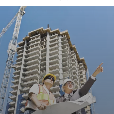
Криминал
Культура
Недвижимость и ЖКХ
Образование
Общество
Погода
Праздники
Происшествия
Спорт
Экономика и бизнес
ПРОЕКТЫ
Блоги
Издания
Медиаперсона