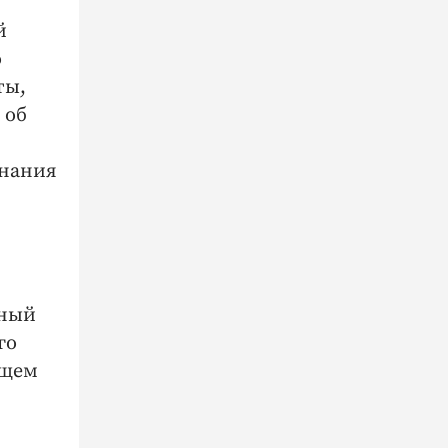
й
о
ты,
 об
знания
нный
го
бщем