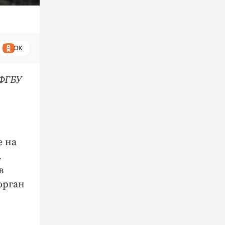
ОК
 ФГБУ
е на
.
в
орган