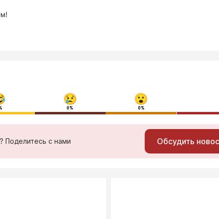
м!
%
0%
0%
Обсудить ново
ь? Поделитесь с нами