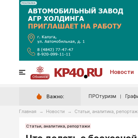
РЕКЛАМА
Новости
Обнинск
ПРОтуризм
Граф
Важно:
Главная
Новости
Статьи, аналитика, репортаж
→
→
Статьи, аналитика, репортажи