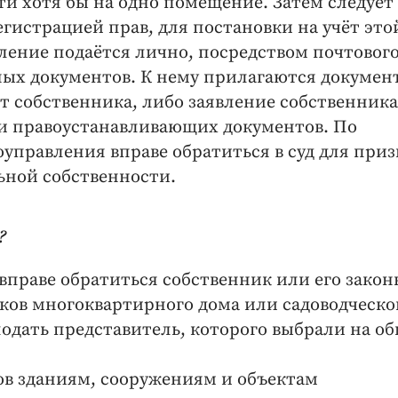
ти хотя бы на одно помещение. Затем следует
гистрацией прав, для постановки на учёт это
ление подаётся лично, посредством почтовог
ных документов. К нему прилагаются докумен
т собственника, либо заявление собственника
ми правоустанавливающих документов. По
оуправления вправе обратиться в суд для при
ьной собственности.
?
 вправе обратиться собственник или его зако
ков многоквартирного дома или садоводческо
подать представитель, которого выбрали на о
ов зданиям, сооружениям и объектам