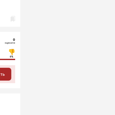
0
оценили
0%
сть