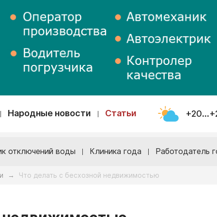
Народные новости
Статьи
+20...+
ик отключений воды
Клиника года
Работодатель г
и
Что делать с бесхозной недвижимостью
→