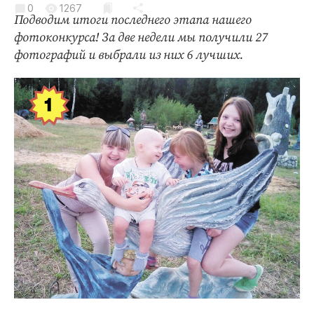
0
Криминал
1267
Подводим итоги последнего этапа нашего
Культура
фотоконкурса! За две недели мы получили 27
Недвижимость и ЖКХ
фотографий и выбрали из них 6 лучших.
Образование
Общество
Погода
Праздники
Происшествия
Спорт
Экономика и бизнес
ПРОЕКТЫ
Блоги
Издания
Медиаперсона