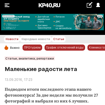
РЕКЛАМА
+23...+24 °С
Новости
Народные новости
Статьи
ПРОтуризм
График отключений воды
Клиника г
Важно:
РУБРИКИ
Статьи, аналитика, репортажи
Обнинск
Маленькие радости лета
Новости компаний
13.09.2016, 17:23
Статьи
Народные новости
Подводим итоги последнего этапа нашего
Авто и транспорт
фотоконкурса! За две недели мы получили 27
фотографий и выбрали из них 6 лучших.
Благоустройство