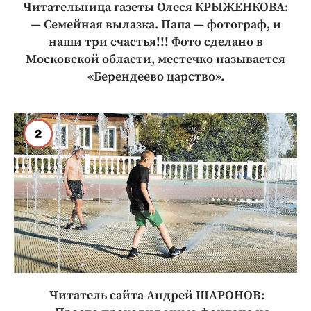
Интересное чтиво
Читательница газеты Олеся КРЫЖЕНКОВА:
— Семейная вылазка. Папа — фотограф, и
Клиника года
наши три счастья!!! Фото сделано в
Бренд года
Московской области, местечко называется
Работодатель года
«Берендеево царство».
Читатель сайта Андрей ШАРОНОВ: