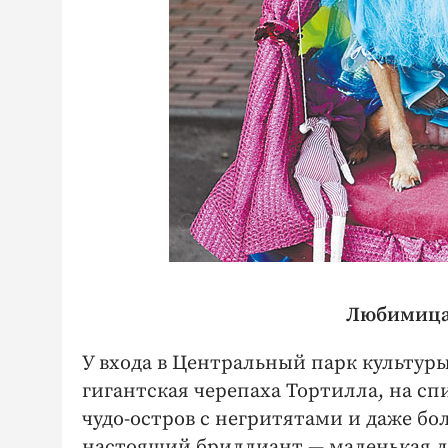
Любимица 
У входа в Центральный парк культур
гигантская черепаха Тортилла, на с
чудо-остров с негритятами и даже бо
настоящий бриллиант — маленькая д