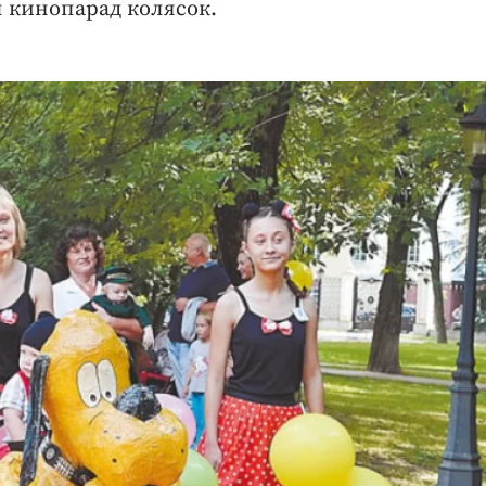
л кинопарад колясок.