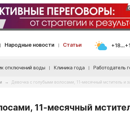
Народные новости
Статьи
+18...+
ик отключений воды
Клиника года
Работодатель г
и
Девочка с голубыми волосами, 11-месячный мститель и з
→
лосами, 11-месячный мстител