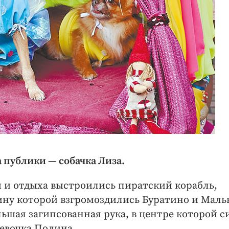
публики — собачка Лиза.
ы и отдыха выстроились пиратский корабль,
пину которой взгромоздились Буратино и Маль
льшая загипсованная рука, в центре которой с
евочка Полина.