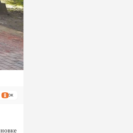
ОК
ёновке