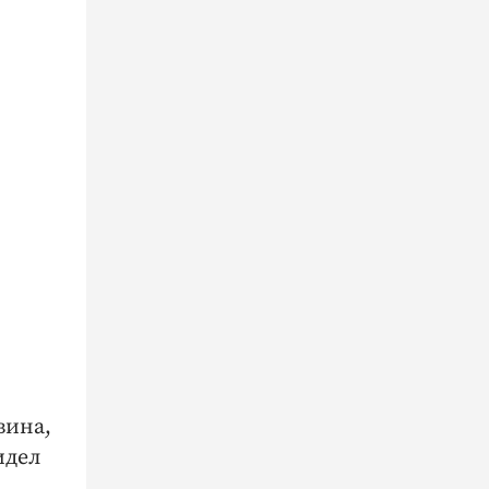
вина,
идел