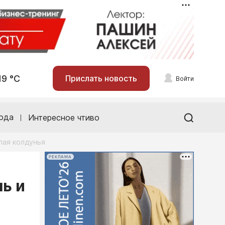
19 °С
Прислать новость
Войти
ода
Интересное чтиво
лая колдунья
РЕКЛАМА
ь и