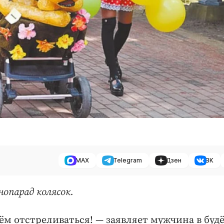
MAX
Telegram
Дзен
ВК
нопарад колясок.
ём отстреливаться! — заявляет мужчина в буд