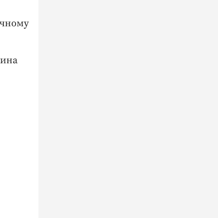
ячному
щина