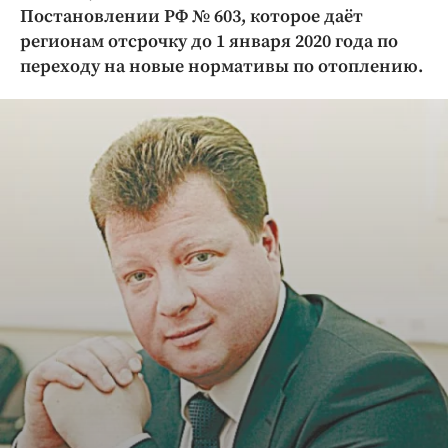
Криминал
Постановлении РФ № 603, которое даёт
регионам отсрочку до 1 января 2020 года по
Культура
переходу на новые нормативы по отоплению.
Недвижимость и ЖКХ
Образование
Общество
Погода
Праздники
Происшествия
Спорт
Экономика и бизнес
ПРОЕКТЫ
Блоги
Издания
Медиаперсона