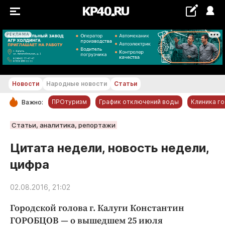
РЕКЛАМА
+29...+30 °С
Новости
Народные новости
Статьи
ПРОтуризм
График отключений воды
Клиника г
Важно:
РУБРИКИ
Статьи, аналитика, репортажи
Обнинск
Цитата недели, новость недели,
Новости компаний
цифра
Статьи
Народные новости
02.08.2016, 21:02
Авто и транспорт
Городской голова г. Калуги Константин
Благоустройство
ГОРОБЦОВ — о вышедшем 25 июля