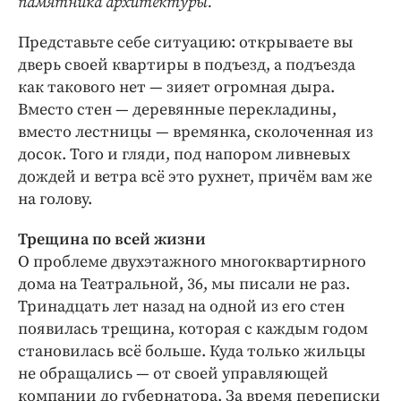
памятника архитектуры.
Интересное чтиво
Клиника года
Представьте себе ситуацию: открываете вы
Бренд года
дверь своей квартиры в подъезд, а подъезда
Работодатель года
как такового нет — зияет огромная дыра.
Вместо стен — деревянные перекладины,
вместо лестницы — времянка, сколоченная из
досок. Того и гляди, под напором ливневых
дождей и ветра всё это рухнет, причём вам же
на голову.
Трещина по всей жизни
О проблеме двухэтажного многоквартирного
дома на Театральной, 36, мы писали не раз.
Тринадцать лет назад на одной из его стен
появилась трещина, которая с каждым годом
становилась всё больше. Куда только жильцы
не обращались — от своей управляющей
компании до губернатора. За время переписки