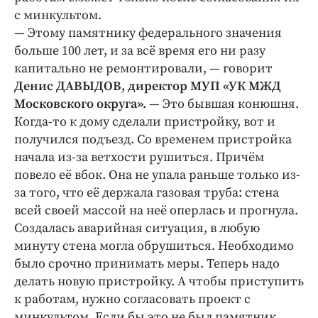
с минкультом.
— Этому памятнику федерального значения
больше 100 лет, и за всё время его ни разу
капитально не ремонтировали, — говорит
Денис ДАВЫДОВ, директор МУП «УК МЖД
Московского округа».
— Это бывшая конюшня.
Когда-то к дому сделали пристройку, вот и
получился подъезд. Со временем пристройка
начала из-за ветхости рушиться. Причём
повело её вбок. Она не упала раньше только из-
за того, что её держала газовая труба: стена
всей своей массой на неё оперлась и прогнула.
Создалась аварийная ситуация, в любую
минуту стена могла обрушиться. Необходимо
было срочно принимать меры. Теперь надо
делать новую пристройку. А чтобы приступить
к работам, нужно согласовать проект с
минкультом. Если бы это не был памятник