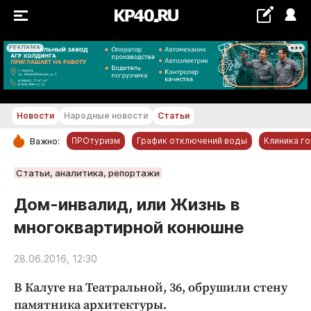
РЕКЛАМА
+18...+19 °С
Новости
Народные новости
Статьи
ПРОтуризм
График отключений воды
Клиника г
Важно:
РУБРИКИ
Статьи, аналитика, репортажи
Обнинск
Дом-инвалид, или Жизнь в
Новости компаний
многоквартирной конюшне
Статьи
Народные новости
28.06.2016, 12:30
Авто и транспорт
В Калуге на Театральной, 36, обрушили стену
Благоустройство
памятника архитектуры.