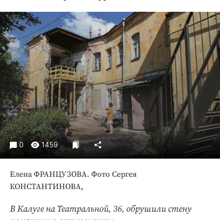
Криминал
Культура
Недвижимость и ЖКХ
Образование
Общество
Погода
Праздники
Происшествия
Спорт
Экономика и бизнес
0
1459
ПРОЕКТЫ
Елена ФРАНЦУЗОВА. Фото Сергея
Блоги
КОНСТАНТИНОВА,
Издания
Медиаперсона
В Калуге на Театральной, 36, обрушили стену