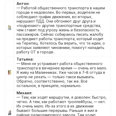
Антон:
— Работой общественного транспорта в нашем
городе я недоволен. Во-первых, водители не
соблюдают график движения, во‑вторых,
нарушают ПДД. Они обгоняют друг друга и
«подрезают» другие транспортные средства,
чем ставят под угрозу жизнь и безопасность
пассажиров. Сейчас собираюсь писать жалобу
на предмет работы транспорта, который ходит
на Терепец. Хотелось бы верить, что те идеи, о
которых заявляют чиновники, помогут наладить
работу ОТ в городе.
Татьяна:
— Меня не устраивает работа общественного
транспорта в вечернее время — очень его мало.
Я живу на Малинниках. Уже часов в 7–8 оттуда в
центр не уехать — только такси вызывать.
Обратно, соответственно, так же. Всё
остальное, в принципе, нормально.
Михаил:
— Тем, как ходят маршрутки, я доволен: быстро,
чётко. А тем, как работают троллейбусы, — нет.
Их очень мало. Из-за этого в их движении
бывают большие перерывы. Раньше я жил в
районе радиолампового завода. Там ходит