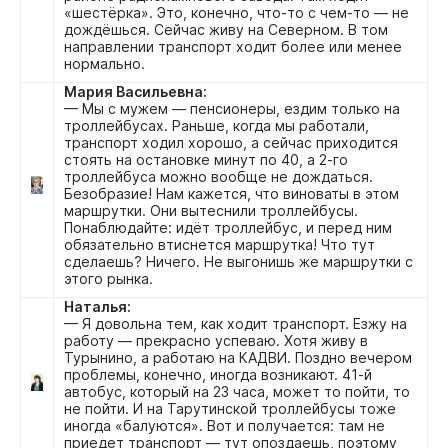
«шестёрка». Это, конечно, что-то с чем-то — не
дождёшься. Сейчас живу на Северном. В том
направлении транспорт ходит более или менее
нормально.
Мария Васильевна:
— Мы с мужем — пенсионеры, ездим только на
троллейбусах. Раньше, когда мы работали,
транспорт ходил хорошо, а сейчас приходится
стоять на остановке минут по 40, а 2-го
троллейбуса можно вообще не дождаться.
Безобразие! Нам кажется, что виноваты в этом
маршрутки. Они вытеснили троллейбусы.
Понаблюдайте: идёт троллейбус, и перед ним
обязательно втиснется маршрутка! Что тут
сделаешь? Ничего. Не выгонишь же маршрутки с
этого рынка.
Наталья:
— Я довольна тем, как ходит транспорт. Езжу на
работу — прекрасно успеваю. Хотя живу в
Турынино, а работаю на КАДВИ. Поздно вечером
проблемы, конечно, иногда возникают. 41-й
автобус, который на 23 часа, может то пойти, то
не пойти. И на Тарутинской троллейбусы тоже
иногда «балуются». Вот и получается: там не
приедет транспорт — тут опоздаешь, поэтому