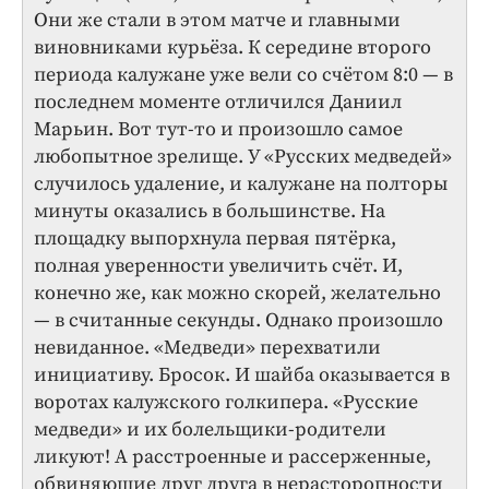
Они же стали в этом матче и главными
виновниками курьёза. К середине второго
периода калужане уже вели со счётом 8:0 — в
последнем моменте отличился Даниил
Марьин. Вот тут-то и произошло самое
любопытное зрелище. У «Русских медведей»
случилось удаление, и калужане на полторы
минуты оказались в большинстве. На
площадку выпорхнула первая пятёрка,
полная уверенности увеличить счёт. И,
конечно же, как можно скорей, желательно
— в считанные секунды. Однако произошло
невиданное. «Медведи» перехватили
инициативу. Бросок. И шайба оказывается в
воротах калужского голкипера. «Русские
медведи» и их болельщики-родители
ликуют! А расстроенные и рассерженные,
обвиняющие друг друга в нерасторопности