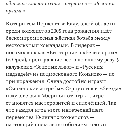
Интересное чтиво
одним из главных своих соперников — «Белыми
Клиника года
орлами».
Бренд года
В открытом Первенстве Калужской области
Работодатель года
среди хоккеистов 2005 года рождения идёт
бескомпромиссная жёсткая борьба между
несколькими командами. В лидерах —
новомосковская «Виктория» и «Белые орлы»
(г. Орёл), проигравшие всего по одному разу. У
калужских «Золотых львов» и «Русских
медведей» из подмосковного Конаково — по
три поражения. Очень достойно играют
«Смоленские ястребы». Серпуховская «Звезда»
и жуковская «Губерния» от игры к игре
становятся мастеровитей и сплочённей. Так
что каждая игра этого интереснейшего
первенства 10-летних хоккеистов —
настоящий спектакль с обилием голов и