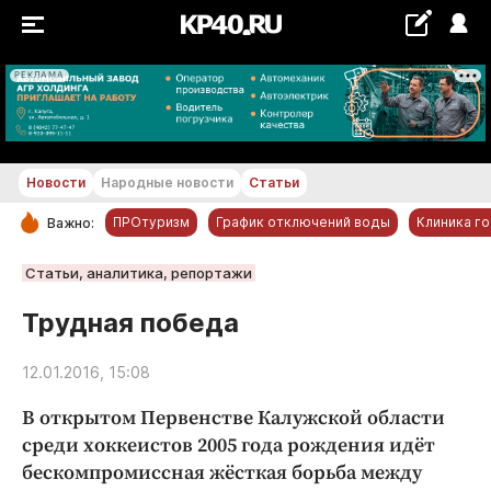
РЕКЛАМА
+27...+28 °С
Новости
Народные новости
Статьи
ПРОтуризм
График отключений воды
Клиника г
Важно:
РУБРИКИ
Статьи, аналитика, репортажи
Обнинск
Трудная победа
Новости компаний
12.01.2016, 15:08
Статьи
Народные новости
В открытом Первенстве Калужской области
Авто и транспорт
среди хоккеистов 2005 года рождения идёт
бескомпромиссная жёсткая борьба между
Благоустройство