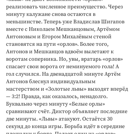
реализовать численное преимущество. Через
минуту калужане снова остаются в
меньшинстве. Теперь уже Владислав Шигапов
вместе с Николаем Мешканцовым, Артёмом
Антоновым и Егором Михалёвым стеной
становятся на пути «орлов». Более того,
Антонов и Мешканцов вдвоём вылетают к
воротам соперника. Но, увы, вратарь «орлов»
спасает свои ворота от неминуемого гола! А
гол случился. На двенадцатой минуте Артём
Антонов блеснул индивидуальным
мастерством и «Золотые львы» выходят вперёд
— 3:2! Правда, как оказалось, ненадолго.
Буквально через минуту «Белые орлы»
сравнивают счёт. Диктор объявляет последние
две минуты. «Львы» атакуют. Остаётся 30
секунд до конца игры. Борьба идёт в середине
площадки у борта. Падает один из «орлов».