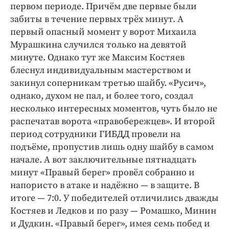
первом периоде. Причём две первые были
забиты в течение первых трёх минут. А
первый опасный момент у ворот Михаила
Мурашкина случился только на девятой
минуте. Однако тут же Максим Костяев
блеснул индивидуальным мастерством и
закинул соперникам третью шайбу. «Русич»,
однако, духом не пал, и более того, создал
несколько интересных моментов, чуть было не
распечатав ворота «правобережцев». И второй
период сотрудники ГИБДД провели на
подъёме, пропустив лишь одну шайбу в самом
начале. А вот заключительные пятнадцать
минут «Правый берег» провёл собранно и
напористо в атаке и надёжно — в защите. В
итоге — 7:0. У победителей отличились дважды
Костяев и Ледков и по разу — Ромашко, Минин
и Дудкин. «Правый берег», имея семь побед и