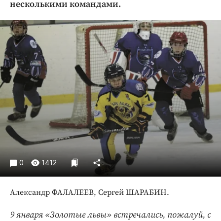
несколькими командами.
Криминал
Культура
Недвижимость и ЖКХ
Образование
Общество
Погода
Праздники
Происшествия
Спорт
Экономика и бизнес
ПРОЕКТЫ
0
1412
Блоги
Александр ФАЛАЛЕЕВ, Сергей ШАРАБИН.
Издания
Медиаперсона
9 января «Золотые львы» встречались, пожалуй, с