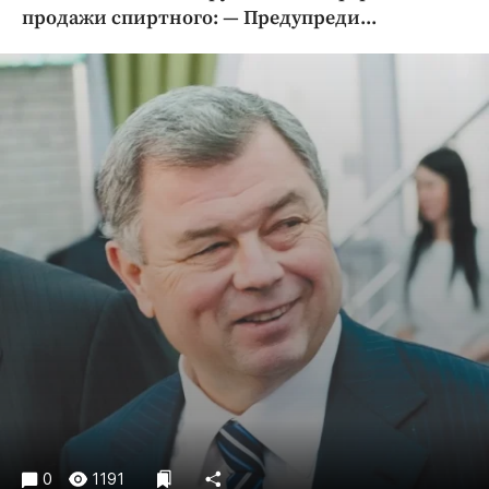
Криминал
продажи спиртного: — Предупреди...
Культура
Недвижимость и ЖКХ
Образование
Общество
Погода
Праздники
Происшествия
Спорт
Экономика и бизнес
ПРОЕКТЫ
Блоги
Издания
Медиаперсона
0
1191