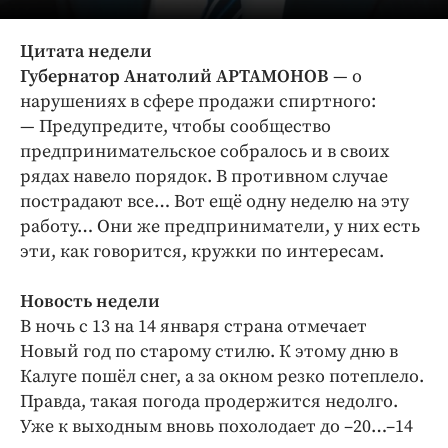
Интересное чтиво
Клиника года
Цитата недели
Бренд года
Губернатор Анатолий АРТАМОНОВ
— о
Работодатель года
нарушениях в сфере продажи спиртного:
— Предупредите, чтобы сообщество
предпринимательское собралось и в своих
рядах навело порядок. В противном случае
пострадают все… Вот ещё одну неделю на эту
работу… Они же предприниматели, у них есть
эти, как говорится, кружки по интересам.
Новость недели
В ночь с 13 на 14 января страна отмечает
Новый год по старому стилю. К этому дню в
Калуге пошёл снег, а за окном резко потеплело.
Правда, такая погода продержится недолго.
Уже к выходным вновь похолодает до –20…–14