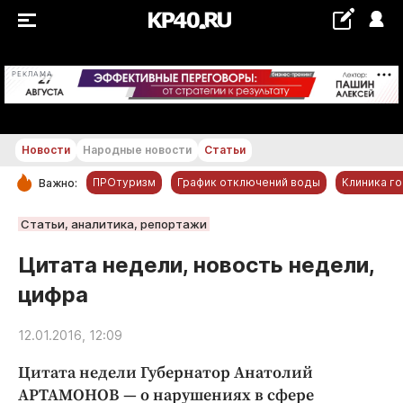
+21...+22 °С
РЕКЛАМА
Новости
Народные новости
Статьи
ПРОтуризм
График отключений воды
Клиника г
Важно:
РУБРИКИ
Статьи, аналитика, репортажи
Обнинск
Цитата недели, новость недели,
Новости компаний
цифра
Статьи
Народные новости
12.01.2016, 12:09
Авто и транспорт
Цитата недели Губернатор Анатолий
Благоустройство
АРТАМОНОВ — о нарушениях в сфере