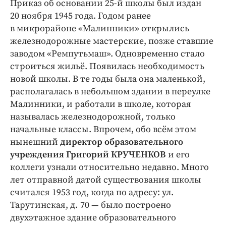
Приказ об основании 25-й школы был издан
Интересное чтиво
20 ноября 1945 года. Годом ранее
Клиника года
в микрорайоне «Малинники» открылись
Бренд года
железнодорожные мастерские, позже ставшие
Работодатель года
заводом «Ремпутьмаш». Одновременно стало
строиться жильё. Появилась необходимость
новой школы. В те годы была она маленькой,
располагалась в небольшом здании в переулке
Малинники, и работали в школе, которая
называлась железнодорожной, только
начальные классы. Впрочем, обо всём этом
нынешний
директор образовательного
учреждения Григорий КРУЧЕНКОВ
и его
коллеги узнали относительно недавно. Много
лет отправной датой существования школы
считался 1953 год, когда по адресу: ул.
Тарутинская, д. 70 — было построено
двухэтажное здание образовательного