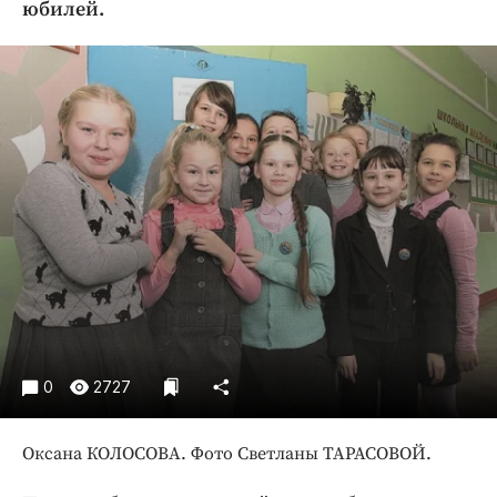
юбилей.
Криминал
Культура
Недвижимость и ЖКХ
Образование
Общество
Погода
Праздники
Происшествия
Спорт
Экономика и бизнес
ПРОЕКТЫ
0
2727
Блоги
Издания
Оксана КОЛОСОВА. Фото Светланы ТАРАСОВОЙ.
Медиаперсона