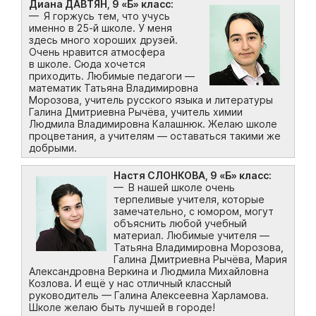
Диана ДАВТЯН, 9 «Б» класс:
— Я горжусь тем, что учусь
именно в 25-й школе. У меня
здесь много хороших друзей.
Очень нравится атмосфера
в школе. Сюда хочется
приходить. Любимые педагоги —
математик Татьяна Владимировна
Морозова, учитель русского языка и литературы
Галина Дмитриевна Рычёва, учитель химии
Людмила Владимировна Калашнюк. Желаю школе
процветания, а учителям — оставаться такими же
добрыми.
Настя СЛОНКОВА, 9 «Б» класс:
— В нашей школе очень
терпеливые учителя, которые
замечательно, с юмором, могут
объяснить любой учебный
материал. Любимые учителя —
Татьяна Владимировна Морозова,
Галина Дмитриевна Рычёва, Мария
Александровна Веркина и Людмила Михайловна
Козлова. И ещё у нас отличный классный
руководитель — Галина Алексеевна Харламова.
Школе желаю быть лучшей в городе!