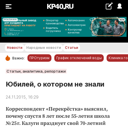
РЕКЛАМА
+21...+22 °С
Новости
Народные новости
Статьи
ПРОтуризм
График отключений воды
Клиника г
Важно:
РУБРИКИ
Статьи, аналитика, репортажи
Обнинск
Юбилей, о котором не знали
Новости компаний
24.11.2015, 16:29
Статьи
Народные новости
Корреспондент «Перекрёстка» выяснил,
Авто и транспорт
почему спустя 8 лет после 55-летия школа
№ 25 г. Калуги празднует свой 70-летний
Благоустройство