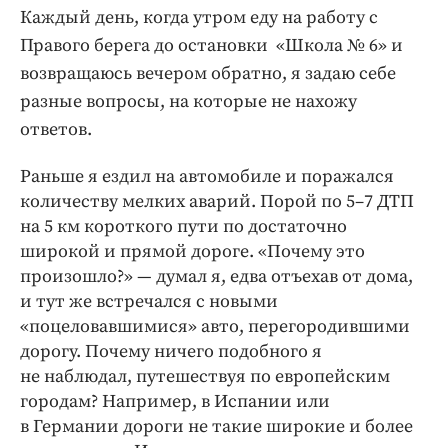
Интересное чтиво
Каждый день, когда утром еду на работу с
Клиника года
Правого берега до остановки «Школа № 6» и
Бренд года
возвращаюсь вечером обратно, я задаю себе
Работодатель года
разные вопросы, на которые не нахожу
ответов.
Раньше я ездил на автомобиле и поражался
количеству мелких аварий. Порой по 5–7 ДТП
на 5 км короткого пути по достаточно
широкой и прямой дороге. «Почему это
произошло?» — думал я, едва отъехав от дома,
и тут же встречался с новыми
«поцеловавшимися» авто, перегородившими
дорогу. Почему ничего подобного я
не наблюдал, путешествуя по европейским
городам? Например, в Испании или
в Германии дороги не такие широкие и более