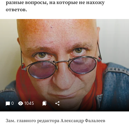
разные вопросы, на которые не нахожу
Криминал
ответов.
Культура
Недвижимость и ЖКХ
Образование
Общество
Погода
Праздники
Происшествия
Спорт
Экономика и бизнес
ПРОЕКТЫ
0
1045
Блоги
Издания
Зам. главного редактора Александр Фалалеев
Медиаперсона