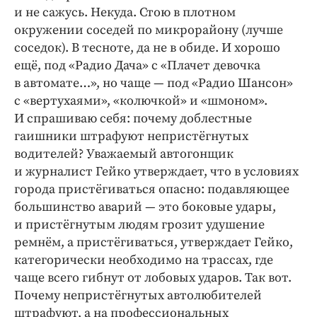
и не сажусь. Некуда. Стою в плотном
окружении соседей по микрорайону (лучше
соседок). В тесноте, да не в обиде. И хорошо
ещё, под «Радио Дача» с «Плачет девочка
в автомате…», но чаще — под «Радио Шансон»
с «вертухаями», «колючкой» и «шмоном».
И спрашиваю себя: почему доблестные
гаишники штрафуют непристёгнутых
водителей? Уважаемый автогонщик
и журналист Гейко утверждает, что в условиях
города пристёгиваться опасно: подавляющее
большинство аварий — это боковые удары,
и пристёгнутым людям грозит удушение
ремнём, а пристёгиваться, утверждает Гейко,
категорически необходимо на трассах, где
чаще всего гибнут от лобовых ударов. Так вот.
Почему непристёгнутых автолюбителей
штрафуют, а на профессиональных