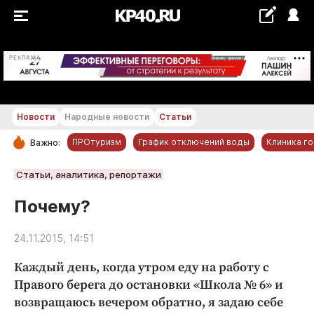
+21...+22 °С
РЕКЛАМА
Новости
Народные новости
Статьи
ПРОтуризм
График отключений воды
Клиника г
Важно:
РУБРИКИ
Статьи, аналитика, репортажи
Обнинск
Почему?
Новости компаний
24.11.2015, 14:51
Статьи
Народные новости
Каждый день, когда утром еду на работу с
Авто и транспорт
Правого берега до остановки «Школа № 6» и
возвращаюсь вечером обратно, я задаю себе
Благоустройство